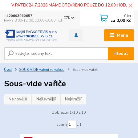
V PÁTEK 24.7.2026 MÁME OTEVŘENO POUZE DO 12.00 HOD.
0
ks
+420603960657
CZK
za
0,00 Kč
Po-Pá 8.00-12.00, 13.00-16.00 hod
Menu
Hledat
Úvod
SOUS-VIDE vaření ve vakuu
Sous-vide vařiče
Sous-vide vařiče
Nejnovější
Nejlevnější
Nejdražší
Zobrazuji 1-10 z 10
strana
z 1