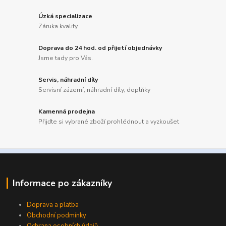
Úzká specializace
Záruka kvality
Doprava do 24 hod. od přijetí objednávky
Jsme tady pro Vás.
Servis, náhradní díly
Servisní zázemí, náhradní díly, doplňky
Kamenná prodejna
Přijďte si vybrané zboží prohlédnout a vyzkoušet
Informace po zákazníky
Doprava a platba
Obchodní podmínky