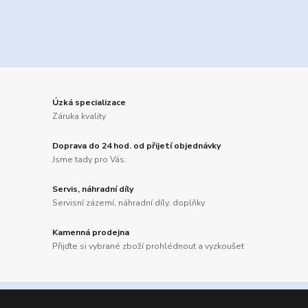
Úzká specializace
Záruka kvality
Doprava do 24 hod. od přijetí objednávky
Jsme tady pro Vás.
Servis, náhradní díly
Servisní zázemí, náhradní díly, doplňky
Kamenná prodejna
Přijďte si vybrané zboží prohlédnout a vyzkoušet