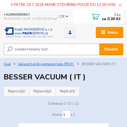
V PÁTEK 24.7.2026 MÁME OTEVŘENO POUZE DO 12.00 HOD.
0
ks
+420603960657
CZK
za
0,00 Kč
Po-Pá 8.00-12.00, 13.00-16.00 hod
Menu
Hledat
Úvod
Vakuové baličky komorové řada PROFI
BESSER VACUUM ( IT )
BESSER VACUUM ( IT )
Nejnovější
Nejlevnější
Nejdražší
Zobrazuji 1-12 z 12
strana
z 1