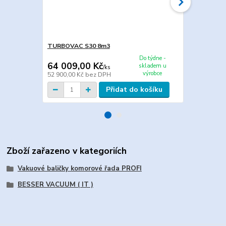
TURBOVAC S30 8m3
Maxima MVAC
Do týdne -
64 009,00 Kč
33 759,0
skladem u
/
ks
výrobce
52 900,00 Kč
bez DPH
27 900,00 K
Přidat do košíku
Zboží zařazeno v kategoriích
Vakuové baličky komorové řada PROFI
BESSER VACUUM ( IT )