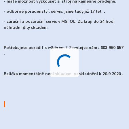
- máte možnost vyzkoušet si stroj na kamenné prodejně.
- odborné poradenství, servis, jsme tady již 17 let .
- záruční a pozáruční servis v MS, OL, ZL kraji do 24 hod,
náhradní díly skladem.
Potřebujete poradit s výběrem ? Zavolejte nám : 603 960 657
.
Balička momentálně není skladem, naskladnění k 20.9.2020 .