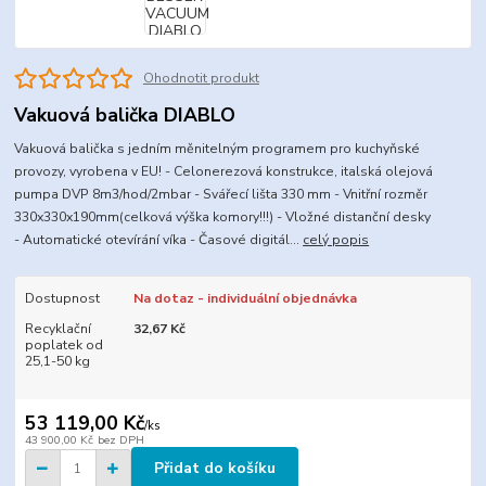
Ohodnotit produkt
Vakuová balička DIABLO
Vakuová balička s jedním měnitelným programem pro kuchyňské
provozy, vyrobena v EU! - Celonerezová konstrukce, italská olejová
pumpa DVP 8m3/hod/2mbar - Svářecí lišta 330 mm - Vnitřní rozměr
330x330x190mm(celková výška komory!!!) - Vložné distanční desky
- Automatické otevírání víka - Časové digitál...
celý popis
Dostupnost
Na dotaz - individuální objednávka
Recyklační
32,67 Kč
poplatek od
25,1-50 kg
53 119,00 Kč
/
ks
43 900,00 Kč
bez DPH
Přidat do košíku