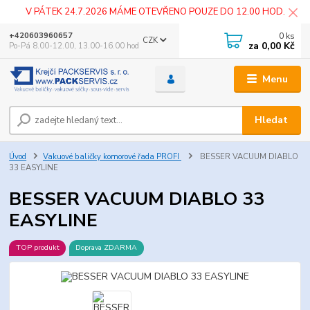
V PÁTEK 24.7.2026 MÁME OTEVŘENO POUZE DO 12.00 HOD.
0
ks
+420603960657
CZK
za
0,00 Kč
Po-Pá 8.00-12.00, 13.00-16.00 hod
Menu
Hledat
Úvod
Vakuové baličky komorové řada PROFI
BESSER VACUUM DIABLO
33 EASYLINE
BESSER VACUUM DIABLO 33
EASYLINE
TOP produkt
Doprava ZDARMA