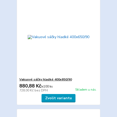
Vakuové sáčky hladké 400x650/90
880,88 Kč
/
x100 ks
Skladem u nás.
728,00 Kč
bez DPH
Zvolit variantu