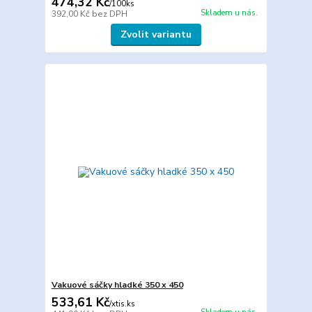
474,32 Kč
/
100ks
Skladem u nás.
392,00 Kč
bez DPH
Zvolit variantu
Vakuové sáčky hladké 350 x 450
533,61 Kč
/
xtis.ks