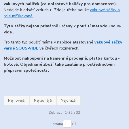
vakuových baliček (celoplastové baličky pro domácnost).
Nedojde k odsátí vzduchu . Zde je třeba použít
vakuové sáčky a
role mřížkované.
Tyto sáčky nejsou primárně určeny k použití metodou sous-
vide .
Pro tento typ použití máme v nabídce atestované
vakuové sáčky
varné SOUS-VIDE
ve čtyřech rozměrech.
Možnost nakoupení na kamenné prodejně, platba kartou -
hotově.
Objednané zboží také zasíláme prostřednictvím
přepravní společnosti .
Nejnovější
Nejlevnější
Nejdražší
Zobrazuji 1-32 z 32
strana
z 1