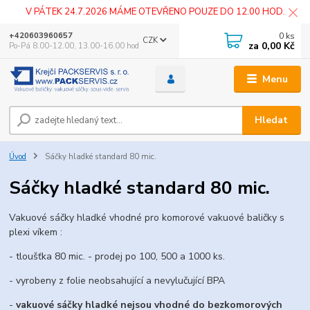
V PÁTEK 24.7.2026 MÁME OTEVŘENO POUZE DO 12.00 HOD.
0
ks
+420603960657
CZK
za
0,00 Kč
Po-Pá 8.00-12.00, 13.00-16.00 hod
Menu
Hledat
Úvod
Sáčky hladké standard 80 mic.
Sáčky hladké standard 80 mic.
Vakuové sáčky hladké vhodné pro komorové vakuové baličky s
plexi víkem :
- tloušťka 80 mic. - prodej po 100, 500 a 1000 ks.
- vyrobeny z folie neobsahující a nevylučující BPA
-
vakuové sáčky hladké nejsou vhodné do bezkomorových