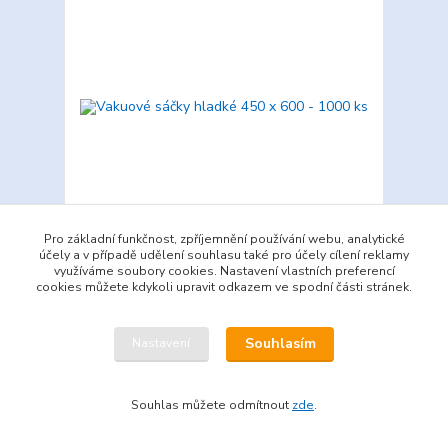
Pro základní funkčnost, zpříjemnění používání webu, analytické
účely a v případě udělení souhlasu také pro účely cílení reklamy
Vakuové sáčky hladké 450 x 600 - 1000 ks
využíváme soubory cookies. Nastavení vlastních preferencí
cookies můžete kdykoli upravit odkazem ve spodní části stránek.
9 147,00 Kč
Do 5 prac. dní po
/
1tis.ks
objednávce
7 559,50 Kč
bez DPH
Detail
Souhlasím
Nastavení
Souhlas můžete odmítnout
zde
.