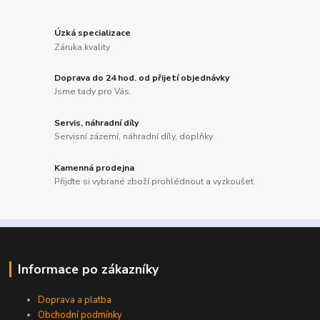
Úzká specializace
Záruka kvality
Doprava do 24 hod. od přijetí objednávky
Jsme tady pro Vás.
Servis, náhradní díly
Servisní zázemí, náhradní díly, doplňky
Kamenná prodejna
Přijďte si vybrané zboží prohlédnout a vyzkoušet
Informace po zákazníky
Doprava a platba
Obchodní podmínky