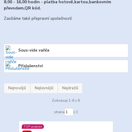
8,00 - 16,00 hodin - platba hotově,kartou,bankovním
převodem,QR kód.
Zasíláme také přepravní společností.
Sous-vide vařiče
Příslušenství
Nejnovější
Nejlevnější
Nejdražší
Zobrazuji 1-6 z 6
strana
z 1
TOP produkt