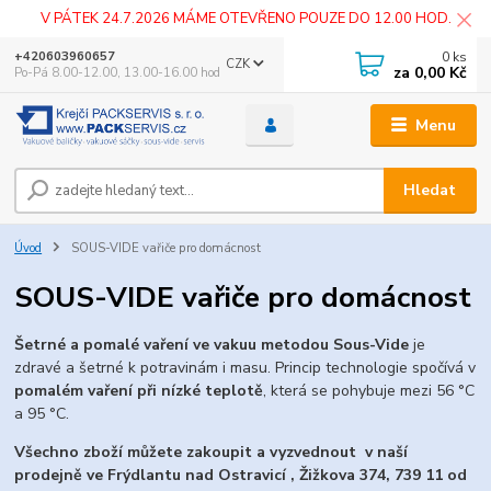
V PÁTEK 24.7.2026 MÁME OTEVŘENO POUZE DO 12.00 HOD.
0
ks
+420603960657
CZK
za
0,00 Kč
Po-Pá 8.00-12.00, 13.00-16.00 hod
Menu
Hledat
Úvod
SOUS-VIDE vařiče pro domácnost
SOUS-VIDE vařiče pro domácnost
Šetrné a pomalé vaření ve vakuu metodou Sous-Vide
je
zdravé a šetrné k potravinám i masu. Princip technologie spočívá v
pomalém vaření při nízké teplotě
, která se pohybuje mezi 56 °C
a 95 °C.
Všechno zboží můžete zakoupit a vyzvednout v naší
prodejně ve Frýdlantu nad Ostravicí , Žižkova 374, 739 11 od