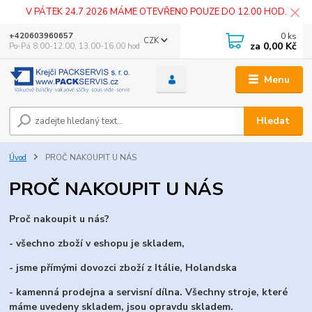
V PÁTEK 24.7.2026 MÁME OTEVŘENO POUZE DO 12.00 HOD.
0
ks
+420603960657
CZK
za
0,00 Kč
Po-Pá 8.00-12.00, 13.00-16.00 hod
Menu
Hledat
Úvod
PROČ NAKOUPIT U NÁS
PROČ NAKOUPIT U NÁS
Proč nakoupit u nás?
- všechno zboží v eshopu je skladem,
- jsme přímými dovozci zboží z Itálie, Holandska
- kamenná prodejna a servisní dílna. Všechny stroje, které
máme uvedeny skladem, jsou opravdu skladem.