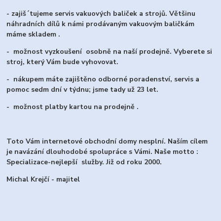
- zajiš´tujeme servis vakuových baliček a strojů. Většinu
náhradních dílů k námi prodávaným vakuovým baličkám
máme skladem .
- možnost vyzkoušení osobně na naší prodejně. Vyberete si
stroj, který Vám bude vyhovovat.
- nákupem máte zajištěno odborné poradenství, servis a
pomoc sedm dní v týdnu; jsme tady už 23 let.
- možnost platby kartou na prodejně .
Toto Vám internetové obchodní domy nesplní. Naším cílem
je navázání dlouhodobé spolupráce s Vámi. Naše motto :
Specializace-nejlepší služby. Již od roku 2000.
Michal Krejčí - majitel