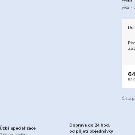
výška 
víka -
Dos
Rec
25,
64
52 
Číslo p
Doprava do 24 hod.
Úzká specializace
od přijetí objednávky