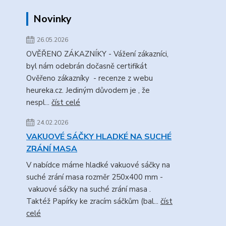
Novinky
26.05.2026
OVĚŘENO ZÁKAZNÍKY - Vážení zákazníci,
byl nám odebrán dočasně certifikát
Ověřeno zákazníky - recenze z webu
heureka.cz. Jediným důvodem je , že
nespl...
číst celé
24.02.2026
VAKUOVÉ SÁČKY HLADKÉ NA SUCHÉ
ZRÁNÍ MASA
V nabídce máme hladké vakuové sáčky na
suché zrání masa rozměr 250x400 mm -
vakuové sáčky na suché zrání masa .
Taktéž Papírky ke zracím sáčkům (bal...
číst
celé