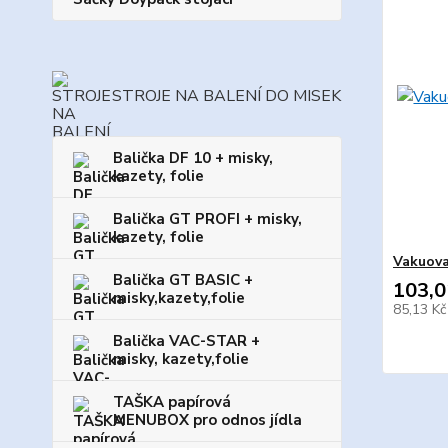
STROJE NA BALENÍ DO MISEK
Balička DF 10 + misky,
kazety, folie
Balička GT PROFI + misky,
kazety, folie
Vakuova
Balička GT BASIC +
103,0
misky,kazety,folie
85,13 K
Balička VAC-STAR +
misky, kazety,folie
TAŠKA papírová
MENUBOX pro odnos jídla