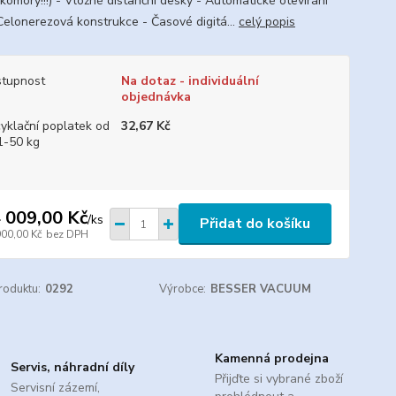
komory!!!) - Vložné distanční desky - Automatické otevírání
 Celonerezová konstrukce - Časové digitá...
celý popis
tupnost
Na dotaz - individuální
objednávka
yklační poplatek od
32,67 Kč
1-50 kg
 009,00 Kč
/
ks
Přidat do košíku
900,00 Kč
bez DPH
roduktu:
0292
Výrobce:
BESSER VACUUM
Kamenná prodejna
Servis, náhradní díly
Přijďte si vybrané zboží
Servisní zázemí,