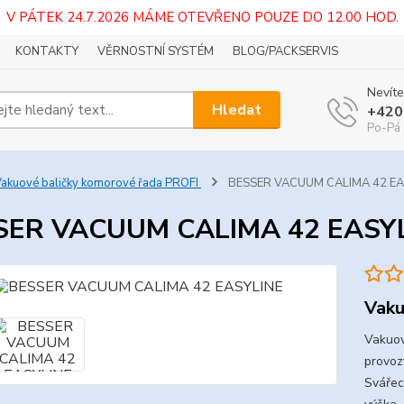
V PÁTEK 24.7.2026 MÁME OTEVŘENO POUZE DO 12.00 HOD.
KONTAKTY
VĚRNOSTNÍ SYSTÉM
BLOG/PACKSERVIS
Nevíte
Hledat
+420
Po-Pá 
akuové baličky komorové řada PROFI
BESSER VACUUM CALIMA 42 EA
SER VACUUM CALIMA 42 EASY
Vaku
Vakuov
provoz
Svářec