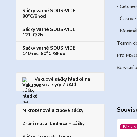
- Celone
Sáčky varné SOUS-VIDE
80°C/8hod
- Časové 
Sáčky varné SOUS-VIDE
- Maximá
121°C/2h
Termín do
Sáčky varné SOUS-VIDE
140mic. 80°C /8hod
Pro MS,OL
Servisní 
Vakuové sáčky hladké na
maso a sýry ZRACÍ
Souvise
Mikroténové a zipové sáčky
Zrání masa: Lednice + sáčky
TOP pro
Sáčky Doypack stojací