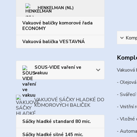
HENKELMAN (NL)
Vakuové baličky komorové řada
ECONOMY
Kompl
Vakuová balička VESTAVNÁ
Komple
SOUS-VIDE vaření ve
Vakuová 
vakuu
- Olejo
- Svářecí
VAKUOVÉ SÁČKY HLADKÉ DO
KOMOROVÝCH BALIČEK
- Vnitřn
- Vložné 
Sáčky hladké standard 80 mic.
- Automat
Sáčky hladké silné 145 mic.