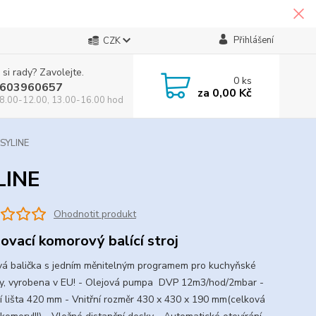
Přihlášení
CZK
 si rady? Zavolejte.
0
ks
603960657
za
0,00 Kč
8.00-12.00, 13.00-16.00 hod
SYLINE
LINE
Ohodnotit produkt
ovací komorový balící stroj
á balička s jedním měnitelným programem pro kuchyňské
y, vyrobena v EU! - Olejová pumpa DVP 12m3/hod/2mbar -
í lišta 420 mm - Vnitřní rozměr 430 x 430 x 190 mm(celková