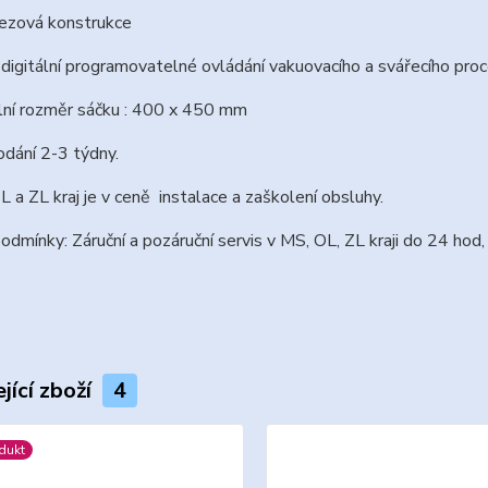
rezová konstrukce
digitální programovatelné ovládání vakuovacího a svářecího proc
lní rozměr sáčku : 400 x 450 mm
dání 2-3 týdny.
 a ZL kraj je v ceně instalace a zaškolení obsluhy.
podmínky: Záruční a pozáruční servis v MS, OL, ZL kraji do 24 hod,
jící zboží
4
dukt