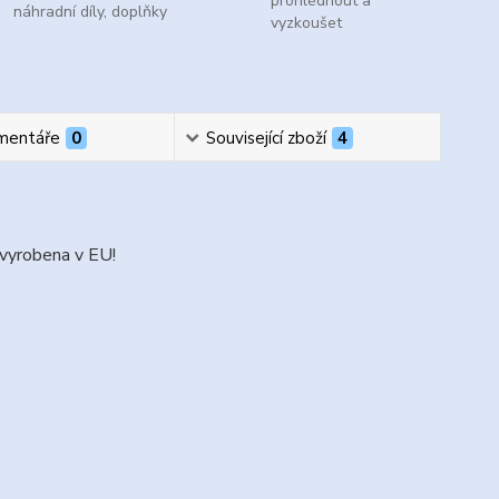
prohlédnout a
náhradní díly, doplňky
vyzkoušet
mentáře
0
Související zboží
4
vyrobena v EU!