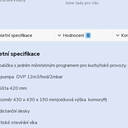
Záruka kvality
Jsme tady pro Vás.
etní specifikace
Hodnocení
0
Ko
tní specifikace
balička s jedním měnitelným programem pro kuchyňské provozy, 
vá pumpa DVP 12m3/hod/2mbar
 lišta 420 mm
í rozměr 430 x 430 x 190 mm(celková výška komory!!!)
distanční desky
ické otevírání víka