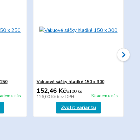
 250
Vakuové sáčky hladké 150 x 300
Va
152,46 Kč
13
/
x100 ks
ladem u nás.
Skladem u nás.
126,00 Kč
bez DPH
11
Zvolit variantu