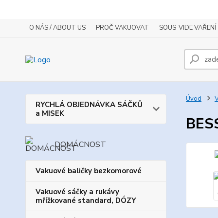
O NÁS / ABOUT US
PROČ VAKUOVAT
SOUS-VIDE VAŘENÍ
Úvod
V
RYCHLÁ OBJEDNÁVKA SÁČKŮ
a MISEK
BES
DOMÁCNOST
Vakuové baličky bezkomorové
Vakuové sáčky a rukávy
mřížkované standard, DÓZY