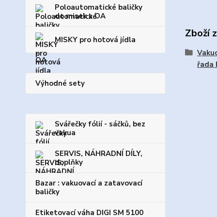
Poloautomatické baličky
do misek s OA
Zboží 
MISKY pro hotová jídla
Vakuo
řada
Výhodné sety
Svářečky fólií - sáčků, bez
vakua
SERVIS, NÁHRADNÍ DÍLY,
doplňky
Bazar : vakuovací a zatavovací
baličky
Etiketovací váha DIGI SM 5100