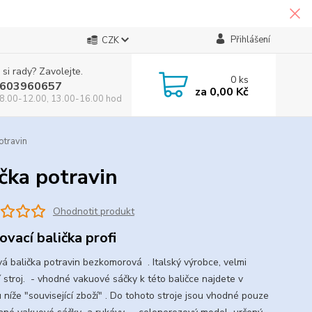
Přihlášení
CZK
 si rady? Zavolejte.
0
ks
603960657
za
0,00 Kč
8.00-12.00, 13.00-16.00 hod
travin
ka potravin
Ohodnotit produkt
ovací balička profi
á balička potravin bezkomorová . Italský výrobce, velmi
í stroj. - vhodné vakuové sáčky k této baličce najdete v
 níže "související zboží" . Do tohoto stroje jsou vhodné pouze