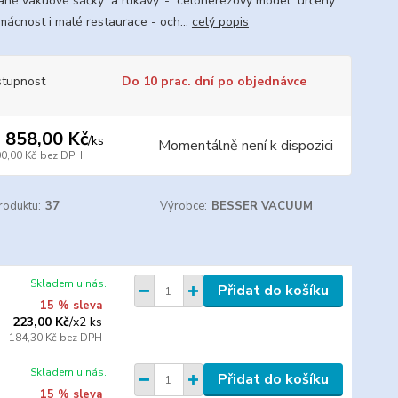
ané vakuové sáčky a rukávy. - celonerezový model určený
mácnost i malé restaurace - och...
celý popis
tupnost
Do 10 prac. dní po objednávce
 858,00 Kč
/
ks
Momentálně není k dispozici
00,00 Kč
bez DPH
roduktu:
37
Výrobce:
BESSER VACUUM
Skladem u nás.
Přidat do košíku
15 % sleva
223,00 Kč
/
x2 ks
184,30 Kč
bez DPH
Skladem u nás.
Přidat do košíku
15 % sleva