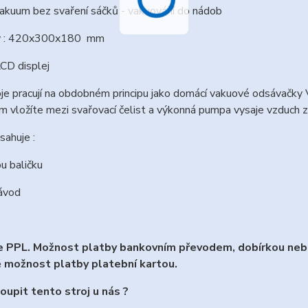
vakuum bez svaření sáčků - vakuování do nádob
ry : 420x300x180 mm
LCD displej
je pracují na obdobném principu jako domácí vakuové odsávačky 
 vložíte mezi svařovací čelist a výkonná pumpa vysaje vzduch ze 
sahuje :
u baličku
návod
 PPL. Možnost platby bankovním převodem, dobírkou nebo
 možnost platby platební kartou.
oupit tento stroj u nás ?