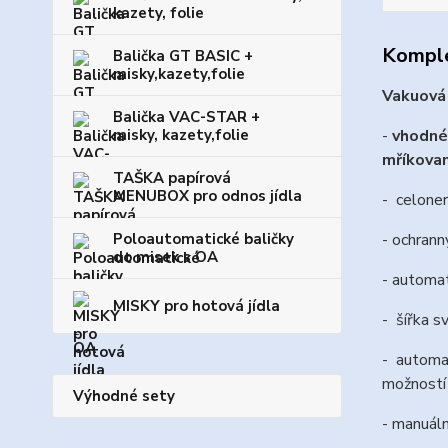
kazety, folie
Komple
Balička GT BASIC +
misky,kazety,folie
Vakuová 
Balička VAC-STAR +
-
vhodné 
misky, kazety,folie
mříkovan
TAŠKA papírová
MENUBOX pro odnos jídla
- celone
- ochrann
Poloautomatické baličky
do misek s OA
- automat
MISKY pro hotová jídla
- šířka s
- automat
možností
Výhodné sety
- manuáln