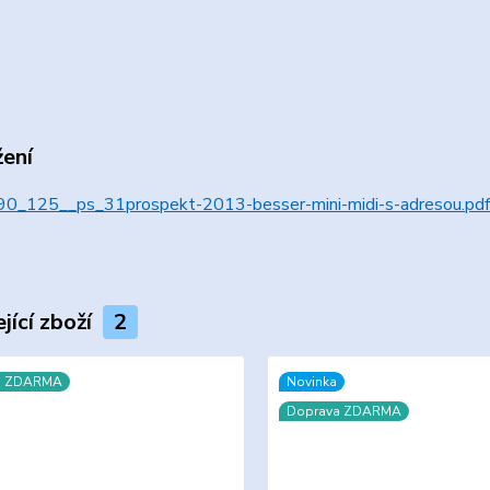
žení
0_125__ps_31prospekt-2013-besser-mini-midi-s-adresou.pdf
jící zboží
2
a ZDARMA
Novinka
Doprava ZDARMA