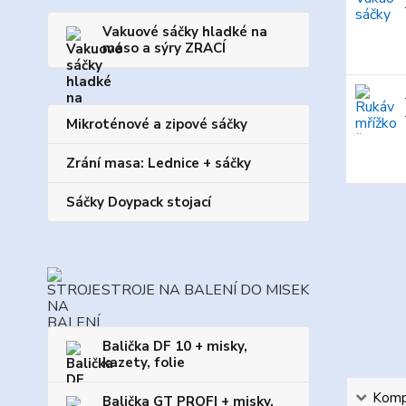
Vakuové sáčky hladké na
maso a sýry ZRACÍ
Mikroténové a zipové sáčky
Zrání masa: Lednice + sáčky
Sáčky Doypack stojací
STROJE NA BALENÍ DO MISEK
Balička DF 10 + misky,
kazety, folie
Kompl
Balička GT PROFI + misky,