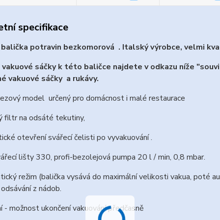
tní specifikace
balička potravin bezkomorová . Italský výrobce, velmi kval
vakuové sáčky k této baličce najdete v odkazu níže "souvi
é vakuové sáčky a rukávy.
rezový model určený pro domácnost i malé restaurace
ý filtr na odsáté tekutiny,
ické otevření svářecí čelisti po vyvakuování .
vářecí lišty 330, profi-bezolejová pumpa 20 l / min, 0,8 mbar.
ický režim (balička vysává do maximální velikosti vakua, poté au
 odsávání z nádob.
í - možnost ukončení vakuování předčasně