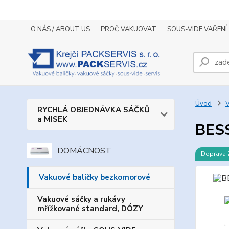
O NÁS / ABOUT US
PROČ VAKUOVAT
SOUS-VIDE VAŘENÍ
Úvod
V
RYCHLÁ OBJEDNÁVKA SÁČKŮ
a MISEK
BESS
DOMÁCNOST
Doprava
Vakuové baličky bezkomorové
Vakuové sáčky a rukávy
mřížkované standard, DÓZY