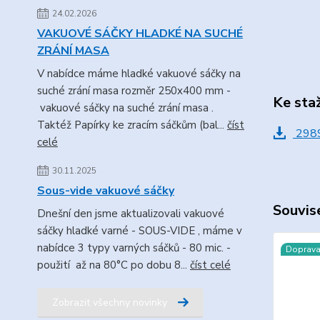
24.02.2026
VAKUOVÉ SÁČKY HLADKÉ NA SUCHÉ
ZRÁNÍ MASA
V nabídce máme hladké vakuové sáčky na
suché zrání masa rozměr 250x400 mm -
Ke sta
vakuové sáčky na suché zrání masa .
Taktéž Papírky ke zracím sáčkům (bal...
číst
2989
celé
30.11.2025
Sous-vide vakuové sáčky
Souvise
Dnešní den jsme aktualizovali vakuové
sáčky hladké varné - SOUS-VIDE , máme v
nabídce 3 typy varných sáčků - 80 mic. -
Doprav
použití až na 80°C po dobu 8...
číst celé
Zobrazit všechny novinky