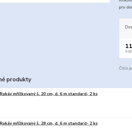
mříkov
pro do
Dos
11
9 8
Číslo p
é produkty
Rukáv mřížkovaný š. 20 cm, d. 6 m standard- 2 ks
Rukáv mřížkovaný š. 28 cm, d. 6 m standard- 2 ks