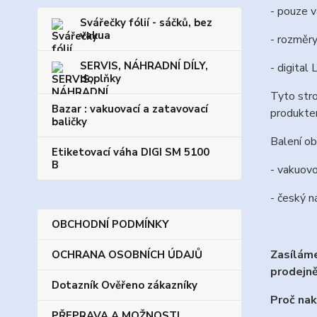
- pouze 
Svářečky fólií - sáčků, bez
vakua
- rozmě
SERVIS, NÁHRADNÍ DÍLY,
- digital 
doplňky
Tyto stro
Bazar : vakuovací a zatavovací
produktem
baličky
Balení ob
Etiketovací váha DIGI SM 5100
B
- vakuovo
- český 
OBCHODNÍ PODMÍNKY
Zasíláme
OCHRANA OSOBNÍCH ÚDAJŮ
prodejně
Dotazník Ověřeno zákazníky
Proč nak
PŘEPRAVA A MOŽNOSTI