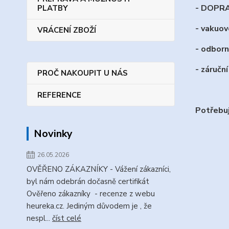
- DOPR
PLATBY
- vakuov
VRÁCENÍ ZBOŽÍ
- odborn
- záručn
PROČ NAKOUPIT U NÁS
REFERENCE
Potřebuj
Novinky
26.05.2026
OVĚŘENO ZÁKAZNÍKY - Vážení zákazníci,
byl nám odebrán dočasně certifikát
Ověřeno zákazníky - recenze z webu
heureka.cz. Jediným důvodem je , že
nespl...
číst celé