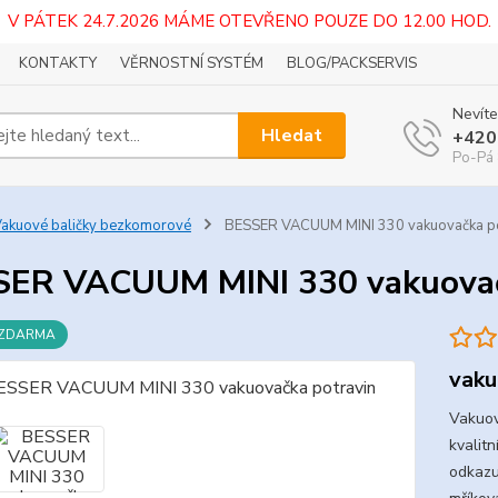
V PÁTEK 24.7.2026 MÁME OTEVŘENO POUZE DO 12.00 HOD.
KONTAKTY
VĚRNOSTNÍ SYSTÉM
BLOG/PACKSERVIS
Nevíte
Hledat
+420
Po-Pá 
akuové baličky bezkomorové
BESSER VACUUM MINI 330 vakuovačka po
ER VACUUM MINI 330 vakuovač
 ZDARMA
vaku
Vakuov
kvalitn
odkazu