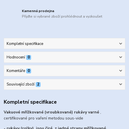
Kamenná prodejna
Přijďte si vybrané zboží prohlédnout a vyzkoušet
Kompletní specifikace
Hodnocení
0
Komentáře
0
Související zboží
2
Kompletní specifikace
Vakuové mřížkované (vroubkované) rukávy varné
,
certifikované pro vaření metodou sous-vide
- rukávy (rolky) jsou čiré, z jedné strany mřížkované