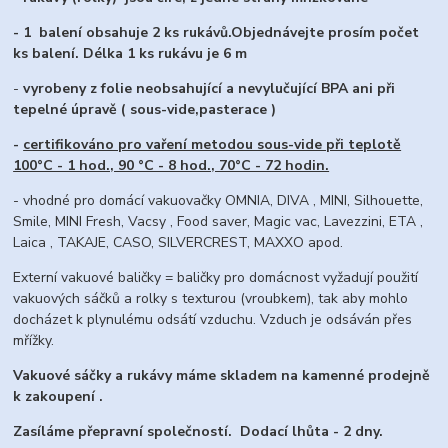
-
1 balení obsahuje 2 ks rukávů.Objednávejte prosím počet
ks balení. Délka 1 ks rukávu je 6 m
-
vyrobeny z folie neobsahující a nevylučující BPA ani při
tepelné úpravě ( sous-vide,pasterace )
-
certifikováno pro vaření metodou sous-vide při teplotě
100°C - 1 hod., 90 °C - 8 hod., 70°C - 72 hodin.
- vhodné pro domácí vakuovačky OMNIA, DIVA , MINI, Silhouette,
Smile, MINI Fresh, Vacsy , Food saver, Magic vac, Lavezzini, ETA ,
Laica , TAKAJE, CASO, SILVERCREST, MAXXO apod.
Externí vakuové baličky = baličky pro domácnost vyžadují použití
vakuových sáčků a rolky s texturou (vroubkem), tak aby mohlo
docházet k plynulému odsátí vzduchu. Vzduch je odsáván přes
mřížky.
Vakuové sáčky a rukávy máme skladem na kamenné prodejně
k zakoupení .
Zasíláme přepravní společností. Dodací lhůta - 2 dny.