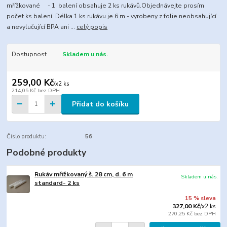
mřížkované - 1 balení obsahuje 2 ks rukávů.Objednávejte prosím
počet ks balení. Délka 1 ks rukávu je 6 m - vyrobeny z folie neobsahující
a nevylučující BPA ani ...
celý popis
Dostupnost
Skladem u nás.
259,00 Kč
/
x2 ks
214,05 Kč
bez DPH
Přidat do košíku
Číslo produktu:
56
Podobné produkty
Rukáv mřížkovaný š. 28 cm, d. 6 m
Skladem u nás.
standard- 2 ks
15 % sleva
327,00 Kč
/
x2 ks
270,25 Kč
bez DPH