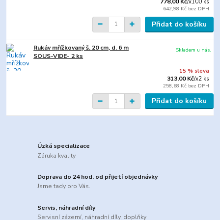
778,00 Kč
/
x100 ks
642,98 Kč
bez DPH
Přidat do košíku
Rukáv mřížkovaný š. 20 cm, d. 6 m
Skladem u nás.
SOUS-VIDE- 2 ks
15 % sleva
313,00 Kč
/
x2 ks
258,68 Kč
bez DPH
Přidat do košíku
Úzká specializace
Záruka kvality
Doprava do 24 hod. od přijetí objednávky
Jsme tady pro Vás.
Servis, náhradní díly
Servisní zázemí, náhradní díly, doplňky