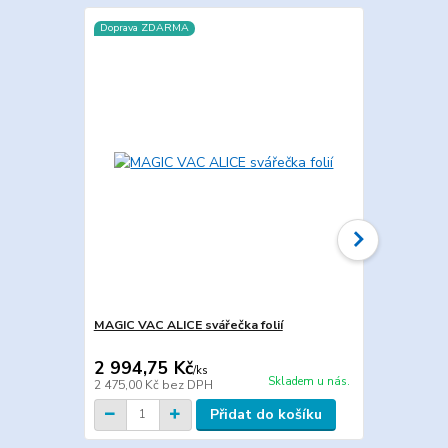
Doprava ZDARMA
Doprava ZD
MAGIC VAC ALICE svářečka folií
BESSER VAC
potravin
2 994,75 Kč
11 858,0
/
ks
Skladem u nás.
2 475,00 Kč
bez DPH
9 800,00 Kč
Přidat do košíku