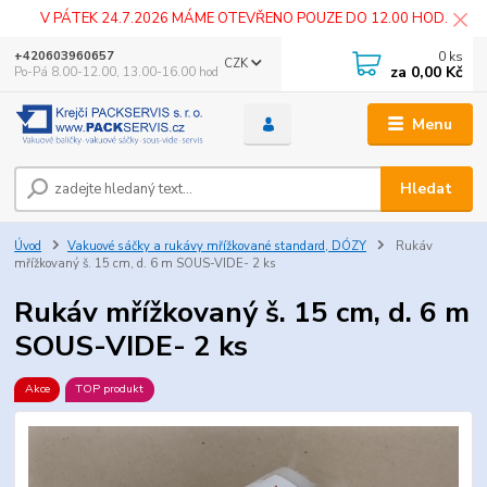
V PÁTEK 24.7.2026 MÁME OTEVŘENO POUZE DO 12.00 HOD.
0
ks
+420603960657
CZK
za
0,00 Kč
Po-Pá 8.00-12.00, 13.00-16.00 hod
Menu
Hledat
Úvod
Vakuové sáčky a rukávy mřížkované standard, DÓZY
Rukáv
mřížkovaný š. 15 cm, d. 6 m SOUS-VIDE- 2 ks
Rukáv mřížkovaný š. 15 cm, d. 6 m
SOUS-VIDE- 2 ks
Akce
TOP produkt