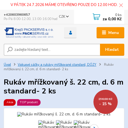
V PÁTEK 24.7.2026 MÁME OTEVŘENO POUZE DO 12.00 HOD.
0
ks
+420603960657
CZK
za
0,00 Kč
Po-Pá 8.00-12.00, 13.00-16.00 hod
Menu
Hledat
Úvod
Vakuové sáčky a rukávy mřížkované standard, DÓZY
Rukáv
mřížkovaný š. 22 cm, d. 6 m standard- 2 ks
Rukáv mřížkovaný š. 22 cm, d. 6 m
standard- 2 ks
296,00 Kč
Akce
TOP produkt
- 15 %