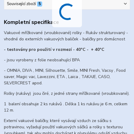
Související zboží
5
Kompletní specifikace
Vakuové mřížkované (vroubkované) rolky - Rukáv strukturovaný -
vhodné do externích vakuových baliček - baličky pro domácnost
- testovány pro použití v rozmezí - 40°C - + 40°C
- jsou vyrobeny z folie neobsahující BPA
- OMNIA, DIVA , MINI, Silhouette, Smile, MINI Fresh, Vacsy , Food
saver, Magic vac, Lavezzini, ETA , Laica , TAKAJE, CASO,
SILVERCREST apod.
Rolky (rukávy) jsou čiré, z jedné strany mřížkované (vroubkované).
1 balení obsahuje 2 ks rukávů . Délka 1 ks rukávu je 6 m, celkem
12 m.
Externí vakuové baličky, které vysávají vzduch ze sáčku s
potravinou, vyžadují použití vakuových sáčků a rolky s texturou
(vroubkem), tak aby mohlo docházet k plynulému odsátí vzduchu.