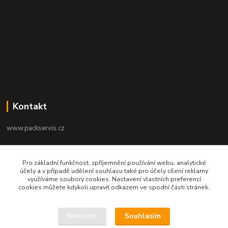
Kontakt
www.packservis.cz
+420603960657
Pro základní funkčnost, zpříjemnění používání webu, analytické
Po-Pá 8.00-12.00, 13.00-16.00 hod
účely a v případě udělení souhlasu také pro účely cílení reklamy
využíváme soubory cookies. Nastavení vlastních preferencí
info@packservis.cz
cookies můžete kdykoli upravit odkazem ve spodní části stránek.
Souhlasím
Nastavení