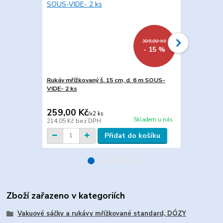
305,00 Kč
- 15 %
Rukáv mřížkovaný š. 15 cm, d. 6 m SOUS-
Rukáv mřížko
VIDE- 2 ks
2 ks
259,00 Kč
327,00 K
/
x2 ks
Skladem u nás.
214,05 Kč
bez DPH
270,25 Kč
be
Přidat do košíku
Zboží zařazeno v kategoriích
Vakuové sáčky a rukávy mřížkované standard, DÓZY