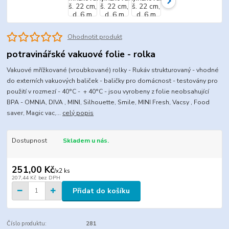
Ohodnotit produkt
potravinářské vakuové folie - rolka
Vakuové mřížkované (vroubkované) rolky - Rukáv strukturovaný - vhodné
do externích vakuových baliček - baličky pro domácnost - testovány pro
použití v rozmezí - 40°C - + 40°C - jsou vyrobeny z folie neobsahující
BPA - OMNIA, DIVA , MINI, Silhouette, Smile, MINI Fresh, Vacsy , Food
saver, Magic vac,...
celý popis
Dostupnost
Skladem u nás.
251,00 Kč
/
x2 ks
207,44 Kč
bez DPH
Přidat do košíku
Číslo produktu:
281