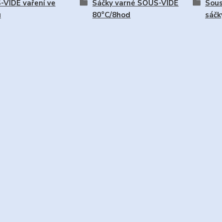
VIDE vaření ve
Sáčky varné SOUS-VIDE
Sous
u
80°C/8hod
sáčk