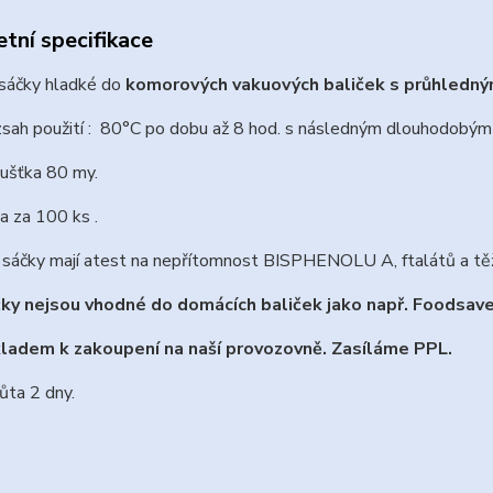
tní specifikace
sáčky hladké do
komorových vakuových baliček s průhledný
sah použití : 80°C po dobu až 8 hod. s následným dlouhodobým
ušťka 80 my.
a za 100 ks .
sáčky mají atest na nepřítomnost BISPHENOLU A, ftalátů a těž
ky nejsou vhodné do domácích baliček jako např. Foodsave
ladem k zakoupení na naší provozovně. Zasíláme PPL.
ůta 2 dny.