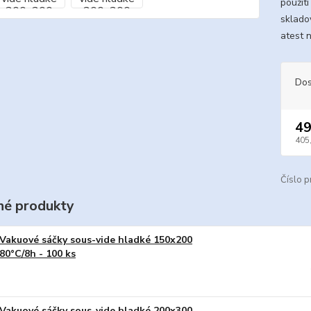
použit
sklado
atest 
Dos
49
405
Číslo p
é produkty
Vakuové sáčky sous-vide hladké 150x200
80°C/8h - 100 ks
Vakuové sáčky sous-vide hladké 200x300