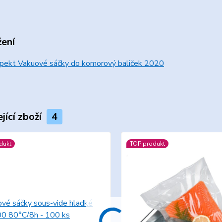
žení
pekt Vakuové sáčky do komorový baliček 2020
jící zboží
4
dukt
TOP produkt