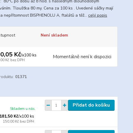
í : 80°C po dobu až 8 hod. s následným dlouhodobým
váním. Tloušťka 80 my. Cena za 100 ks . Uvedené sáčky mají
na nepřítomnost BISPHENOLU A, ftalátů a těž...
celý popis
tupnost
Není skladem
0,05 Kč
/
x100 ks
Momentálně není k dispozici
,00 Kč
bez DPH
roduktu:
01371
Přidat do košíku
Skladem u nás.
181,50 Kč
/
x100 ks
150,00 Kč
bez DPH