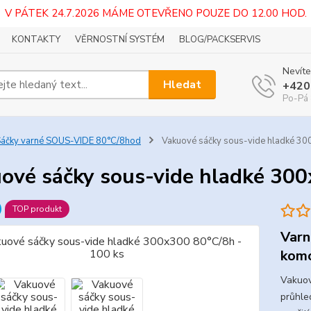
V PÁTEK 24.7.2026 MÁME OTEVŘENO POUZE DO 12.00 HOD.
KONTAKTY
VĚRNOSTNÍ SYSTÉM
BLOG/PACKSERVIS
Nevíte
Hledat
+420
Po-Pá 
áčky varné SOUS-VIDE 80°C/8hod
Vakuové sáčky sous-vide hladké 30
ové sáčky sous-vide hladké 300
TOP produkt
Varn
komo
Vakuov
průhle