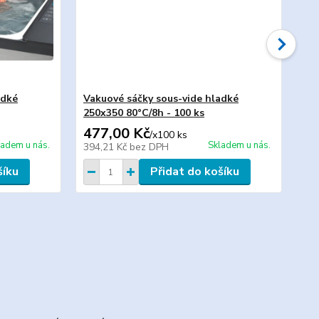
adké
Vakuové sáčky sous-vide hladké
Va
250x350 80°C/8h - 100 ks
30
477,00 Kč
65
/
x100 ks
ladem u nás.
Skladem u nás.
394,21 Kč
bez DPH
53
šíku
Přidat do košíku