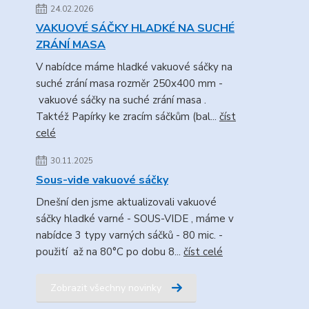
24.02.2026
VAKUOVÉ SÁČKY HLADKÉ NA SUCHÉ
ZRÁNÍ MASA
V nabídce máme hladké vakuové sáčky na
suché zrání masa rozměr 250x400 mm -
vakuové sáčky na suché zrání masa .
Taktéž Papírky ke zracím sáčkům (bal...
číst
celé
30.11.2025
Sous-vide vakuové sáčky
Dnešní den jsme aktualizovali vakuové
sáčky hladké varné - SOUS-VIDE , máme v
nabídce 3 typy varných sáčků - 80 mic. -
použití až na 80°C po dobu 8...
číst celé
Zobrazit všechny novinky