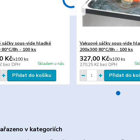
 sáčky sous-vide hladké
Vakuové sáčky sous-vide hl
 80°C/8h - 100 ks
200x300 80°C/8h - 100 ks
0 Kč
327,00 Kč
/
x100 ks
/
x100 ks
Skladem u nás.
Sk
Kč
bez DPH
270,25 Kč
bez DPH
Přidat do košíku
Přidat do ko
zařazeno v kategoriích