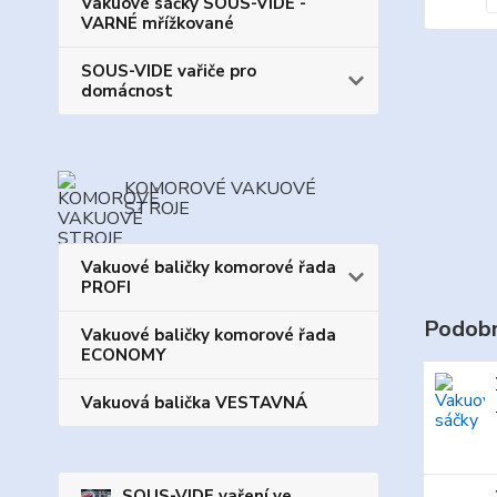
Vakuové sáčky SOUS-VIDE -
VARNÉ mřížkované
SOUS-VIDE vařiče pro
domácnost
KOMOROVÉ VAKUOVÉ
STROJE
Vakuové baličky komorové řada
PROFI
Podobn
Vakuové baličky komorové řada
ECONOMY
Vakuová balička VESTAVNÁ
SOUS-VIDE vaření ve