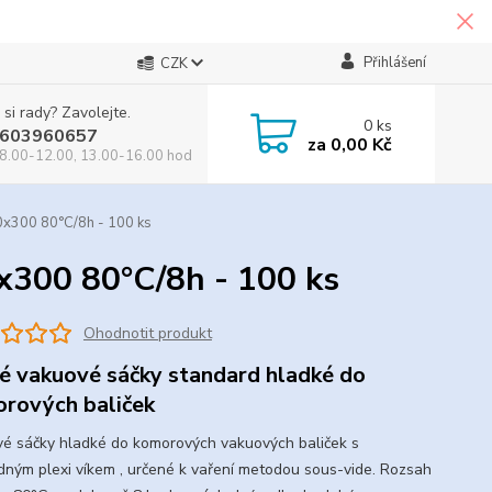
Přihlášení
CZK
 si rady? Zavolejte.
0
ks
603960657
za
0,00 Kč
8.00-12.00, 13.00-16.00 hod
0x300 80°C/8h - 100 ks
x300 80°C/8h - 100 ks
Ohodnotit produkt
é vakuové sáčky standard hladké do
rových baliček
é sáčky hladké do komorových vakuových baliček s
dným plexi víkem , určené k vaření metodou sous-vide. Rozsah