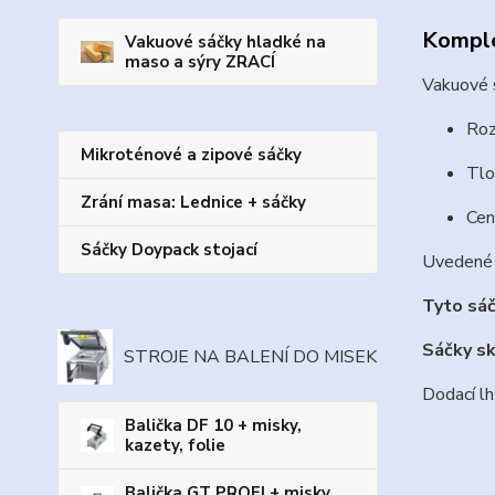
Komple
Vakuové sáčky hladké na
maso a sýry ZRACÍ
Vakuové 
Roz
Mikroténové a zipové sáčky
Tlo
Zrání masa: Lednice + sáčky
Cen
Sáčky Doypack stojací
Uvedené 
Tyto sáč
Sáčky sk
STROJE NA BALENÍ DO MISEK
Dodací lh
Balička DF 10 + misky,
kazety, folie
Balička GT PROFI + misky,