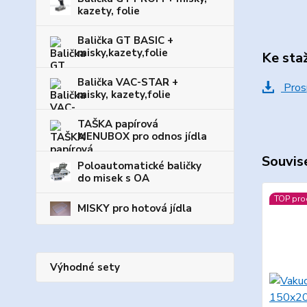
kazety, folie
Balička GT BASIC +
misky,kazety,folie
Ke sta
Balička VAC-STAR +
Pros
misky, kazety,folie
TAŠKA papírová
MENUBOX pro odnos jídla
Souvise
Poloautomatické baličky
do misek s OA
TOP pro
MISKY pro hotová jídla
Výhodné sety