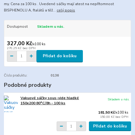
my. Cena za 100 ks . Uvedené sáčky mají atest na nepřítomnost
BISPHENOLU A, ftalátů a těž...
celý popis
Dostupnost
Skladem u nás.
327,00 Kč
/
x100 ks
270,25 Kč
bez DPH
Přidat do košíku
Číslo produktu:
0136
Podobné produkty
Vakuové sáčky sous-vide hladké
Skladem u nás.
150x200 80°C/8h - 100 ks
181,50 Kč
/
x100 ks
150,00 Kč
bez DPH
Přidat do košíku