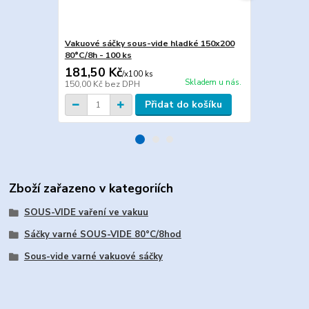
Vakuové sáčky sous-vide hladké 150x200
Vakuové sáč
80°C/8h - 100 ks
80°C/8h - 10
181,50 Kč
477,00 K
/
x100 ks
Skladem u nás.
150,00 Kč
bez DPH
394,21 Kč
be
Přidat do košíku
Zboží zařazeno v kategoriích
SOUS-VIDE vaření ve vakuu
Sáčky varné SOUS-VIDE 80°C/8hod
Sous-vide varné vakuové sáčky