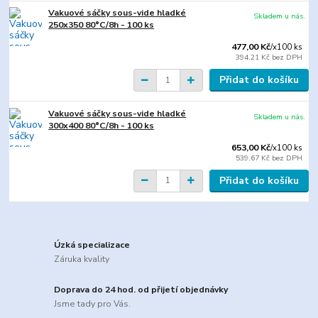
Vakuové sáčky sous-vide hladké
Skladem u nás.
250x350 80°C/8h - 100 ks
477,00 Kč
/
x100 ks
394,21 Kč
bez DPH
Přidat do košíku
Vakuové sáčky sous-vide hladké
Skladem u nás.
300x400 80°C/8h - 100 ks
653,00 Kč
/
x100 ks
539,67 Kč
bez DPH
Přidat do košíku
Úzká specializace
Záruka kvality
Doprava do 24 hod. od přijetí objednávky
Jsme tady pro Vás.