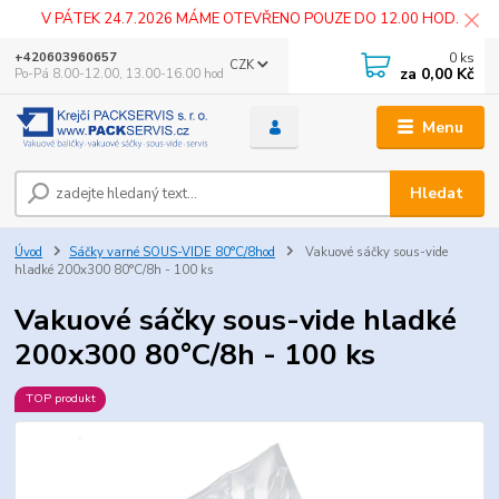
V PÁTEK 24.7.2026 MÁME OTEVŘENO POUZE DO 12.00 HOD.
0
ks
+420603960657
CZK
za
0,00 Kč
Po-Pá 8.00-12.00, 13.00-16.00 hod
Menu
Hledat
Úvod
Sáčky varné SOUS-VIDE 80°C/8hod
Vakuové sáčky sous-vide
hladké 200x300 80°C/8h - 100 ks
Vakuové sáčky sous-vide hladké
200x300 80°C/8h - 100 ks
TOP produkt