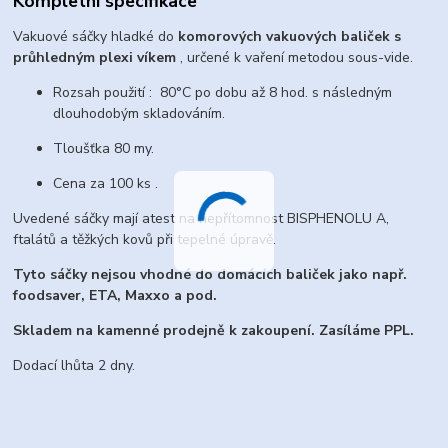
Kompletní specifikace
Vakuové sáčky hladké do
komorových vakuových baliček s
průhledným plexi víkem
, určené k vaření metodou sous-vide.
Rozsah použití : 80°C po dobu až 8 hod. s následným
dlouhodobým skladováním.
Tloušťka 80 my.
Cena za 100 ks .
Uvedené sáčky mají atest na nepřítomnost BISPHENOLU A,
ftalátů a těžkých kovů při tepelné úpravě.
Tyto sáčky nejsou vhodné do domácích baliček jako např.
foodsaver, ETA, Maxxo a pod.
Skladem na kamenné prodejně k zakoupení. Zasíláme PPL.
Dodací lhůta 2 dny.