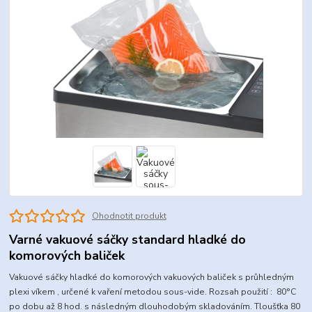
Ohodnotit produkt
Varné vakuové sáčky standard hladké do
komorových baliček
Vakuové sáčky hladké do komorových vakuových baliček s průhledným
plexi víkem , určené k vaření metodou sous-vide. Rozsah použití : 80°C
po dobu až 8 hod. s následným dlouhodobým skladováním. Tloušťka 80