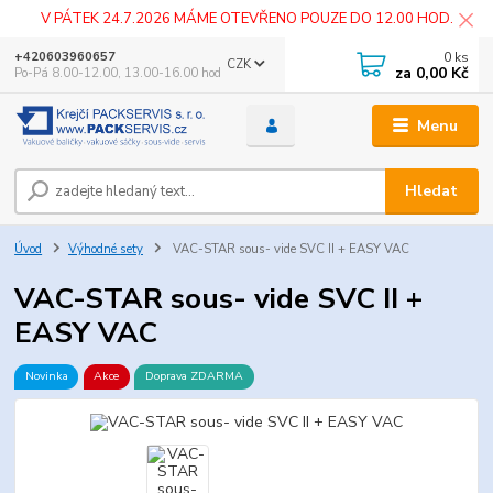
V PÁTEK 24.7.2026 MÁME OTEVŘENO POUZE DO 12.00 HOD.
0
ks
+420603960657
CZK
za
0,00 Kč
Po-Pá 8.00-12.00, 13.00-16.00 hod
Menu
Hledat
Úvod
Výhodné sety
VAC-STAR sous- vide SVC II + EASY VAC
VAC-STAR sous- vide SVC II +
EASY VAC
Novinka
Akce
Doprava ZDARMA