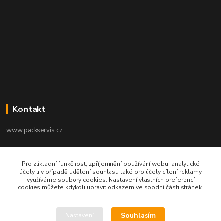
Kontakt
www.packservis.cz
+420603960657
Pro základní funkčnost, zpříjemnění používání webu, analytické
Po-Pá 8.00-12.00, 13.00-16.00 hod
účely a v případě udělení souhlasu také pro účely cílení reklamy
využíváme soubory cookies. Nastavení vlastních preferencí
info@packservis.cz
cookies můžete kdykoli upravit odkazem ve spodní části stránek.
Souhlasím
Nastavení