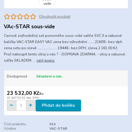
Ohodnotit produkt
VAc-STAR sous-vide
Cenově zvýhodněný set ponorného sous-vide vařiče SVC II a vakuové
baličky VAC-STAR EASY VAC cena bez výhodnění.........21609,- bez dph
cena setu po slevě .......................19448,- bez DPH, sleva 2 161,00 Kč.
Proč nakoupit tento stroj u nás ? - DOPRAVA ZDARMA. - stroj a vakuové
sáčky SKLADEM. ...
celý popis
Dostupnost
Skladem u nás.
23 532,00 Kč
/
ks
19 447,93 Kč
bez DPH
Přidat do košíku
Číslo produktu:
014
Výrobce:
VAC-STAR