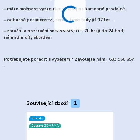
- máte možnost vyzkoušet si stroj na kamenné prodejně.
- odborné poradenství, servis, jsme tady již 17 let .
- záruční a pozáruční servis v MS, OL, ZL kraji do 24 hod,
náhradní díly skladem.
Potřebujete poradit s výběrem ? Zavolejte nám : 603 960 657
.
Související zboží
1
Novinka
Doprava ZDARMA