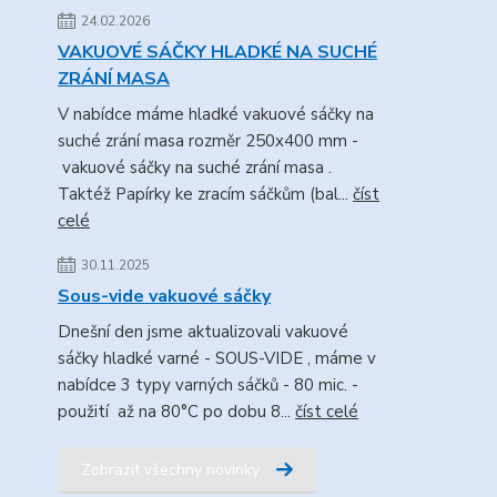
24.02.2026
VAKUOVÉ SÁČKY HLADKÉ NA SUCHÉ
ZRÁNÍ MASA
V nabídce máme hladké vakuové sáčky na
suché zrání masa rozměr 250x400 mm -
vakuové sáčky na suché zrání masa .
Taktéž Papírky ke zracím sáčkům (bal...
číst
celé
30.11.2025
Sous-vide vakuové sáčky
Dnešní den jsme aktualizovali vakuové
sáčky hladké varné - SOUS-VIDE , máme v
nabídce 3 typy varných sáčků - 80 mic. -
použití až na 80°C po dobu 8...
číst celé
Zobrazit všechny novinky