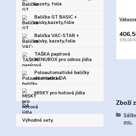
kazety, folie
Balička GT BASIC +
Vakuova
misky,kazety,folie
406,5
Balička VAC-STAR +
336,00 
misky, kazety,folie
TAŠKA papírová
MENUBOX pro odnos jídla
Poloautomatické baličky
do misek s OA
MISKY pro hotová jídla
Zboží 
Sáčky
Výhodné sety
mic.