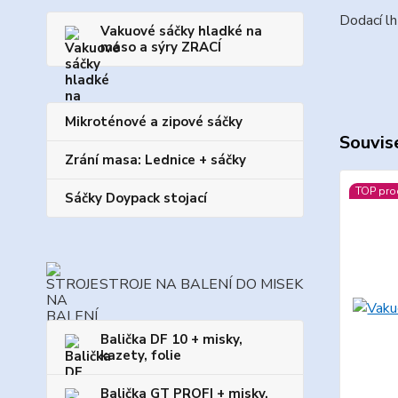
Dodací lh
Vakuové sáčky hladké na
maso a sýry ZRACÍ
Mikroténové a zipové sáčky
Souvise
Zrání masa: Lednice + sáčky
TOP pro
Sáčky Doypack stojací
STROJE NA BALENÍ DO MISEK
Balička DF 10 + misky,
kazety, folie
Balička GT PROFI + misky,