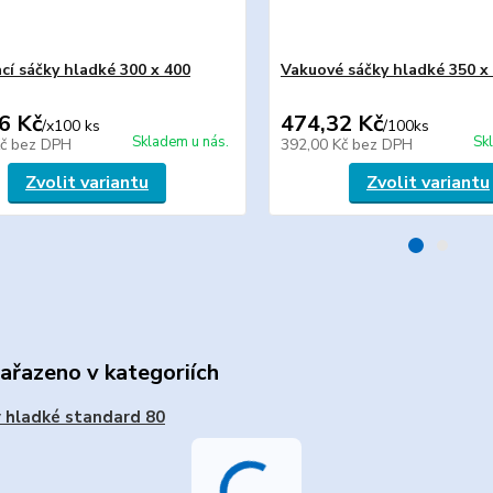
cí sáčky hladké 300 x 400
Vakuové sáčky hladké 350 x
6 Kč
474,32 Kč
/
x100 ks
/
100ks
Skladem u nás.
Sk
Kč
bez DPH
392,00 Kč
bez DPH
Zvolit variantu
Zvolit variantu
zařazeno v kategoriích
 hladké standard 80