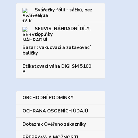
Svářečky fólií - sáčků, bez
vakua
SERVIS, NÁHRADNÍ DÍLY,
doplňky
Bazar : vakuovací a zatavovací
baličky
Etiketovací váha DIGI SM 5100
B
OBCHODNÍ PODMÍNKY
OCHRANA OSOBNÍCH ÚDAJŮ
Dotazník Ověřeno zákazníky
PŘEPRAVA A MOŽNOSTI