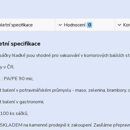
etní specifikace
Hodnocení
0
Ko
tní specifikace
áčky hladké jsou vhodné pro vakuování v komorových balících str
y v ČR,
l : PA/PE 90 mic,
 balení v potravinářském průmyslu - maso, zelenina, brambory, c
 balení v gastronomii,
 100 ks sáčků,
SKLADEM na kamenné prodejně k zakoupení. Zasíláme přepravní