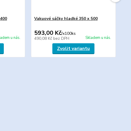
 400
Vakuové sáčky hladké 350 x 500
Va
30
593,00 Kč
73
/
x100ks
ladem u nás.
Skladem u nás.
490,08 Kč
bez DPH
60
Zvolit variantu