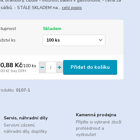
na, brambory, cibule - možnost balení v gastronomii, - cena za
 sáčků, - STÁLE SKLADEM na...
celý popis
tupnost
Skladem
žství ks
0,88 Kč
/
100 ks
Přidat do košíku
,00 Kč
bez DPH
roduktu:
0107-1
Kamenná prodejna
Servis, náhradní díly
Přijďte si vybrané zboží
Servisní zázemí,
prohlédnout a
náhradní díly, doplňky
vyzkoušet