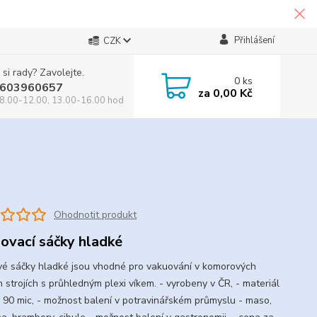
Přihlášení
CZK
 si rady? Zavolejte.
0
ks
603960657
za
0,00 Kč
8.00-12.00, 13.00-16.00 hod
Ohodnotit produkt
ovací sáčky hladké
é sáčky hladké jsou vhodné pro vakuování v komorových
h strojích s průhledným plexi víkem. - vyrobeny v ČR, - materiál
E 90 mic, - možnost balení v potravinářském průmyslu - maso,