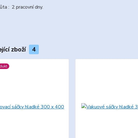
ůta : 2 pracovní dny.
jící zboží
4
dukt