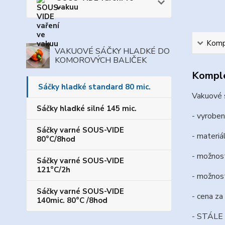
vakuu
Kompl
VAKUOVÉ SÁČKY HLADKÉ DO
KOMOROVÝCH BALIČEK
Komple
Sáčky hladké standard 80 mic.
Vakuové s
Sáčky hladké silné 145 mic.
- vyroben
Sáčky varné SOUS-VIDE
- materiá
80°C/8hod
- možnost
Sáčky varné SOUS-VIDE
121°C/2h
- možnost
Sáčky varné SOUS-VIDE
- cena za
140mic. 80°C /8hod
- STÁLE 