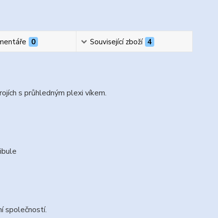
mentáře
0
Související zboží
4
ojích s průhledným plexi víkem.
ibule
 společností.