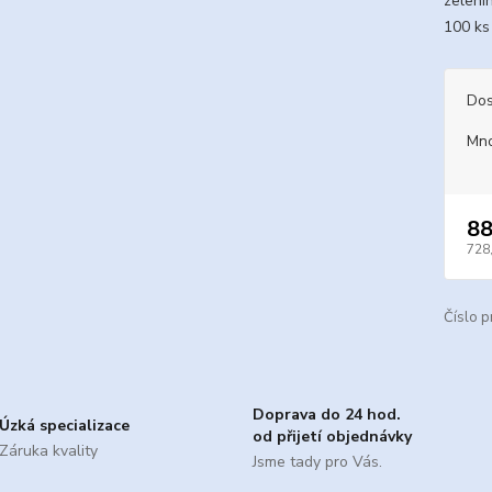
zeleni
100 ks
Dos
Mno
88
728
Číslo p
Doprava do 24 hod.
Úzká specializace
od přijetí objednávky
Záruka kvality
Jsme tady pro Vás.