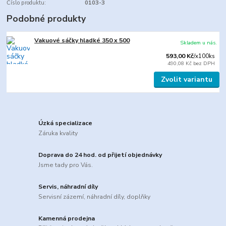
Číslo produktu:
0103-3
Podobné produkty
Vakuové sáčky hladké 350 x 500
Skladem u nás.
593,00 Kč
/
x100ks
490,08 Kč
bez DPH
Zvolit variantu
Úzká specializace
Záruka kvality
Doprava do 24 hod. od přijetí objednávky
Jsme tady pro Vás.
Servis, náhradní díly
Servisní zázemí, náhradní díly, doplňky
Kamenná prodejna