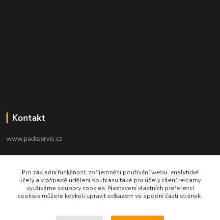
Kontakt
www.packservis.cz
+420603960657
Pro základní funkčnost, zpříjemnění používání webu, analytické
Po-Pá 8.00-12.00, 13.00-16.00 hod
účely a v případě udělení souhlasu také pro účely cílení reklamy
využíváme soubory cookies. Nastavení vlastních preferencí
info@packservis.cz
cookies můžete kdykoli upravit odkazem ve spodní části stránek.