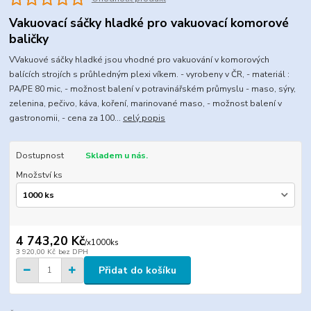
Vakuovací sáčky hladké pro vakuovací komorové
baličky
VVakuové sáčky hladké jsou vhodné pro vakuování v komorových
balících strojích s průhledným plexi víkem. - vyrobeny v ČR, - materiál :
PA/PE 80 mic, - možnost balení v potravinářském průmyslu - maso, sýry,
zelenina, pečivo, káva, koření, marinované maso, - možnost balení v
gastronomii, - cena za 100...
celý popis
Dostupnost
Skladem u nás.
Množství ks
4 743,20 Kč
/
x1000ks
3 920,00 Kč
bez DPH
Přidat do košíku