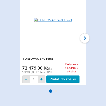
TURBOVAC S40 16m3
Maxima MAXI
Do týdne -
72 479,00 Kč
44 649,0
skladem u
/
ks
výrobce
59 900,00 Kč
bez DPH
36 900,00 K
Přidat do košíku