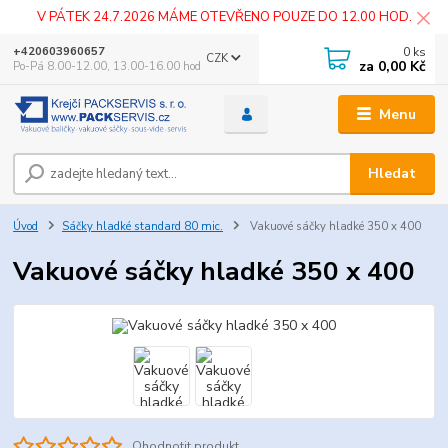
V PÁTEK 24.7.2026 MÁME OTEVŘENO POUZE DO 12.00 HOD.
0
ks
+420603960657
CZK
za
0,00 Kč
Po-Pá 8.00-12.00, 13.00-16.00 hod
Menu
Hledat
Úvod
Sáčky hladké standard 80 mic.
Vakuové sáčky hladké 350 x 400
Vakuové sáčky hladké 350 x 400
Ohodnotit produkt