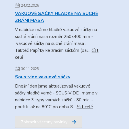
24.02.2026
VAKUOVÉ SÁČKY HLADKÉ NA SUCHÉ
ZRÁNÍ MASA
V nabídce máme hladké vakuové sáčky na
suché zrání masa rozměr 250x400 mm -
vakuové sáčky na suché zrání masa .
Taktéž Papírky ke zracím sáčkům (bal...
číst
celé
30.11.2025
Sous-vide vakuové sáčky
Dnešní den jsme aktualizovali vakuové
sáčky hladké varné - SOUS-VIDE , máme v
nabídce 3 typy varných sáčků - 80 mic. -
použití až na 80°C po dobu 8...
číst celé
Zobrazit všechny novinky