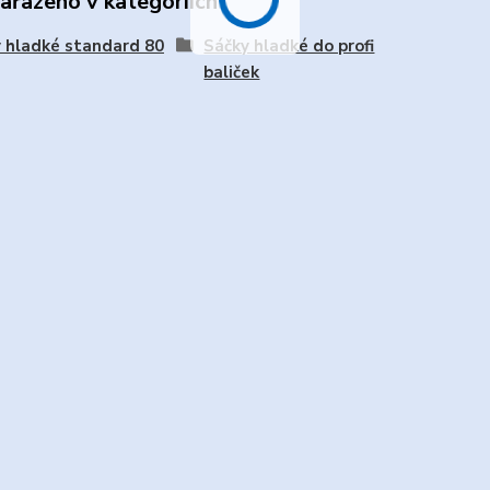
zařazeno v kategoriích
 hladké standard 80
Sáčky hladké do profi
baliček