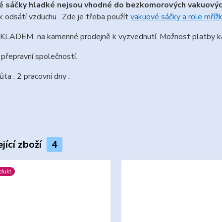
é sáčky hladké nejsou vhodné do bezkomorových vakuových
 odsátí vzduchu . Zde je třeba použít
vakuové sáčky a role mříž
LADEM na kamenné prodejně k vyzvednutí. Možnost platby ka
přepravní společností.
ůta : 2 pracovní dny .
jící zboží
4
dukt