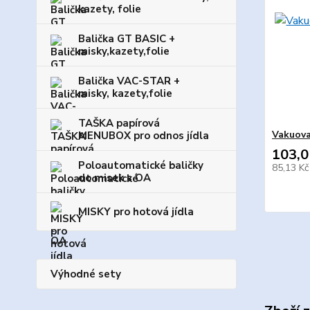
kazety, folie
Balička GT BASIC +
misky,kazety,folie
Balička VAC-STAR +
misky, kazety,folie
TAŠKA papírová
Vakuova
MENUBOX pro odnos jídla
103,0
Poloautomatické baličky
85,13 K
do misek s OA
MISKY pro hotová jídla
Výhodné sety