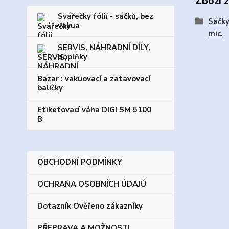
Zboží 
Svářečky fólií - sáčků, bez
Sáčky
vakua
mic.
SERVIS, NÁHRADNÍ DÍLY,
doplňky
Bazar : vakuovací a zatavovací
baličky
Etiketovací váha DIGI SM 5100
B
OBCHODNÍ PODMÍNKY
OCHRANA OSOBNÍCH ÚDAJŮ
Dotazník Ověřeno zákazníky
PŘEPRAVA A MOŽNOSTI