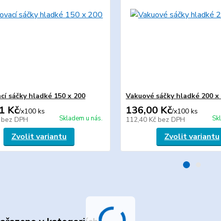
cí sáčky hladké 150 x 200
Vakuové sáčky hladké 200 x
1 Kč
136,00 Kč
/
x100 ks
/
x100 ks
Skladem u nás.
Sk
č
bez DPH
112,40 Kč
bez DPH
Zvolit variantu
Zvolit variantu