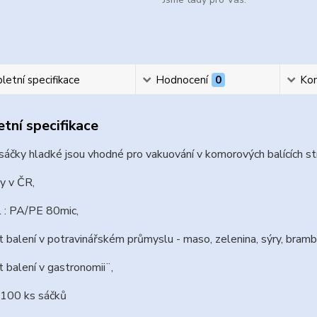
etní specifikace
Hodnocení
0
Ko
tní specifikace
áčky hladké jsou vhodné pro vakuování v komorových balících str
y v ČR,
l : PA/PE 80mic,
 balení v potravinářském průmyslu - maso, zelenina, sýry, brambory
 balení v gastronomii¨,
 100 ks sáčků