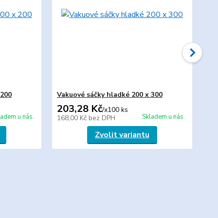
 200
Vakuové sáčky hladké 200 x 300
Va
203,28 Kč
40
/
x100 ks
ladem u nás.
Skladem u nás.
168,00 Kč
bez DPH
33
Zvolit variantu