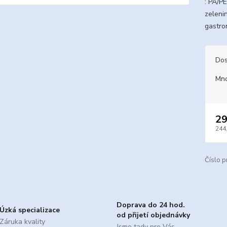
: PA/P
zelenin
gastron
Dos
Mno
29
244
Číslo p
Doprava do 24 hod.
Úzká specializace
od přijetí objednávky
Záruka kvality
Jsme tady pro Vás.