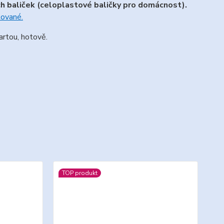
 baliček (celoplastové baličky pro domácnost).
kované.
rtou, hotově.
TOP produkt
TO