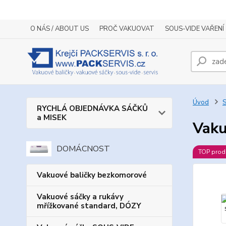
O NÁS / ABOUT US
PROČ VAKUOVAT
SOUS-VIDE VAŘENÍ
Úvod
S
RYCHLÁ OBJEDNÁVKA SÁČKŮ
a MISEK
Vaku
DOMÁCNOST
TOP prod
Vakuové baličky bezkomorové
Vakuové sáčky a rukávy
mřížkované standard, DÓZY