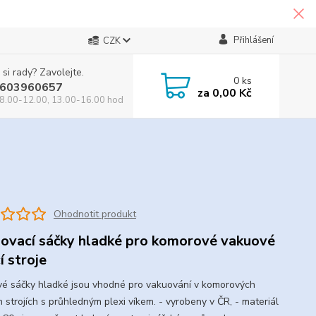
Přihlášení
CZK
 si rady? Zavolejte.
0
ks
603960657
za
0,00 Kč
8.00-12.00, 13.00-16.00 hod
Ohodnotit produkt
ovací sáčky hladké pro komorové vakuové
í stroje
é sáčky hladké jsou vhodné pro vakuování v komorových
h strojích s průhledným plexi víkem. - vyrobeny v ČR, - materiál