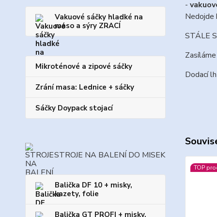
-
vakuov
Nedojde k
Vakuové sáčky hladké na
maso a sýry ZRACÍ
STÁLE SK
Zasíláme 
Mikroténové a zipové sáčky
Dodací lh
Zrání masa: Lednice + sáčky
Sáčky Doypack stojací
Souvise
STROJE NA BALENÍ DO MISEK
TOP pro
Balička DF 10 + misky,
kazety, folie
Balička GT PROFI + misky,