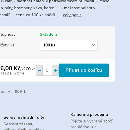
E 80mic, - možnost balení v potravinářském průmyslu - maso,
a, sýry, brambory, káva, koření .... - možnost balení v
omii¨, - cena za 100 ks sáčků - ...
celý popis
tupnost
Skladem
žství ks
6,00 Kč
/
x100 ks
Přidat do košíku
,63 Kč
bez DPH
roduktu:
009-1
Kamenná prodejna
Servis, náhradní díly
Přijďte si vybrané zboží
Servisní zázemí,
prohlédnout a
náhradní díly, doplňky