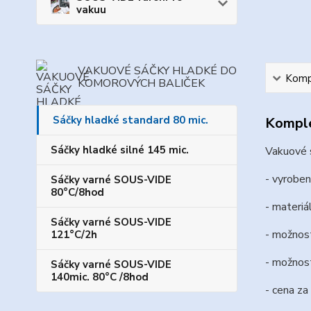
vakuu
VAKUOVÉ SÁČKY HLADKÉ DO
Kompl
KOMOROVÝCH BALIČEK
Sáčky hladké standard 80 mic.
Komple
Sáčky hladké silné 145 mic.
Vakuové s
- vyroben
Sáčky varné SOUS-VIDE
80°C/8hod
- materiá
Sáčky varné SOUS-VIDE
- možnost
121°C/2h
- možnost
Sáčky varné SOUS-VIDE
140mic. 80°C /8hod
- cena za