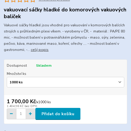
vakuovací sáčky hladké do komorových vakuových
baliček
Vakuové sáčky hladké jsou vhodné pro vakuování v komorových balících
strojích s průhledným plexi víkem. - vyrobeny v ČR, - materiál : PA/PE 80
mic, - možnost balení v potravinářském průmyslu - maso, sýry, zelenina,
pečivo, káva, marinované maso, koření, ořechy .... - možnost balení v
gastronomii, -...
celý popis
Dostupnost
Skladem
Množství ks
1 700,00 Kč
/
x1000 ks
1 404,96 Kč
bez DPH
Přidat do košíku