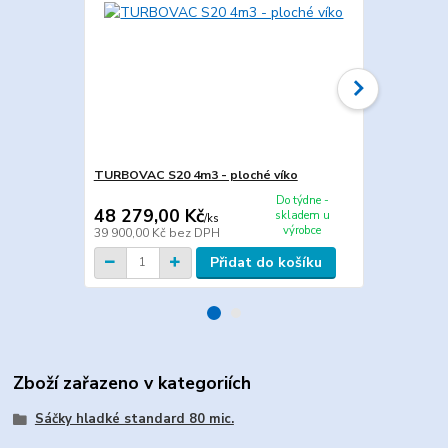
TURBOVAC S20 4m3 - ploché víko
Maxima MAXI
Do týdne -
48 279,00 Kč
44 649,0
skladem u
/
ks
výrobce
39 900,00 Kč
bez DPH
36 900,00 K
Přidat do košíku
Zboží zařazeno v kategoriích
Sáčky hladké standard 80 mic.