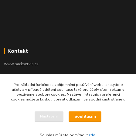
Kontakt
www.packservis.cz
+420603960657
Pro základní funkčnost, zpříjemnění používání webu, analytické
Po-Pá 8.00-12.00, 13.00-16.00 hod
účely a v případě udělení souhlasu také pro účely cílení reklamy
využíváme soubory cookies. Nastavení vlastních preferencí
info@packservis.cz
cookies můžete kdykoli upravit odkazem ve spodní části stránek.
Souhlasím
Nastavení
Souhlas můžete odmítnout
zde
.