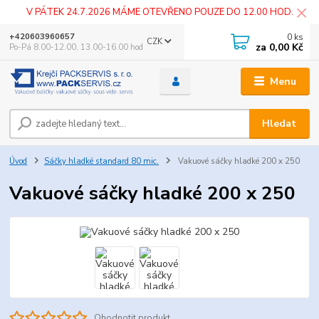
V PÁTEK 24.7.2026 MÁME OTEVŘENO POUZE DO 12.00 HOD.
0
ks
+420603960657
CZK
za
0,00 Kč
Po-Pá 8.00-12.00, 13.00-16.00 hod
Menu
Hledat
Úvod
Sáčky hladké standard 80 mic.
Vakuové sáčky hladké 200 x 250
Vakuové sáčky hladké 200 x 250
Ohodnotit produkt