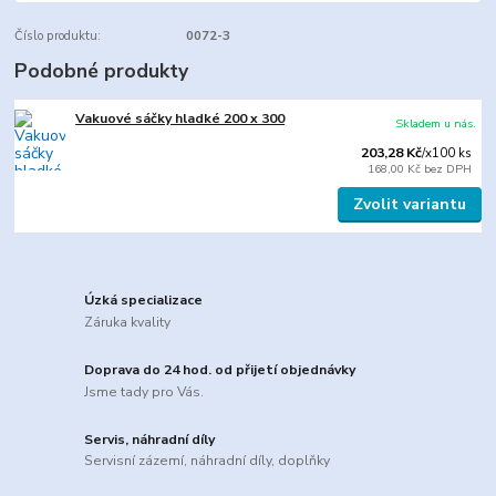
Číslo produktu:
0072-3
Podobné produkty
Vakuové sáčky hladké 200 x 300
Skladem u nás.
203,28 Kč
/
x100 ks
168,00 Kč
bez DPH
Zvolit variantu
Úzká specializace
Záruka kvality
Doprava do 24 hod. od přijetí objednávky
Jsme tady pro Vás.
Servis, náhradní díly
Servisní zázemí, náhradní díly, doplňky