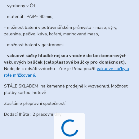
- vyrobeny v ČR,
- materiál : PA/PE 80 mic,
- možnost balení v potravinářském průmyslu - maso, sýry,
zelenina, pečivo, káva, koření, marinované maso,
- možnost balení v gastronomii,
-
vakuové sáčky hladké nejsou vhodné do bezkomorových
vakuových baliček (celoplastové baličky pro domácnost).
Nedojde k odsátí vzduchu . Zde je třeba použít
vakuové sáčky a
role mřížkované.
STÁLE SKLADEM na kamenné prodejně k vyzvednutí. Možnost
platby kartou, hotově.
Zasíláme přepravní společností.
Dodací lhůta : 2 pracovní dny