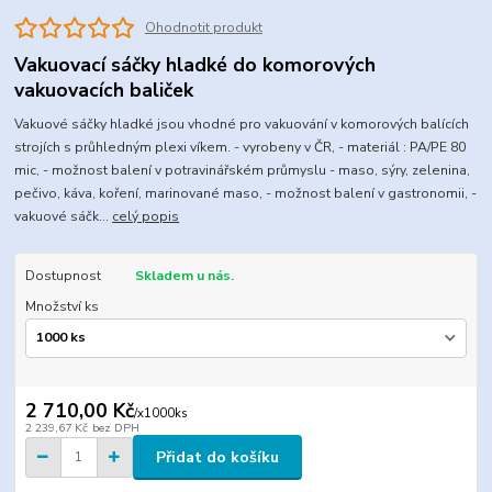
Ohodnotit produkt
Vakuovací sáčky hladké do komorových
vakuovacích baliček
Vakuové sáčky hladké jsou vhodné pro vakuování v komorových balících
strojích s průhledným plexi víkem. - vyrobeny v ČR, - materiál : PA/PE 80
mic, - možnost balení v potravinářském průmyslu - maso, sýry, zelenina,
pečivo, káva, koření, marinované maso, - možnost balení v gastronomii, -
vakuové sáčk...
celý popis
Dostupnost
Skladem u nás.
Množství ks
2 710,00 Kč
/
x1000ks
2 239,67 Kč
bez DPH
Přidat do košíku