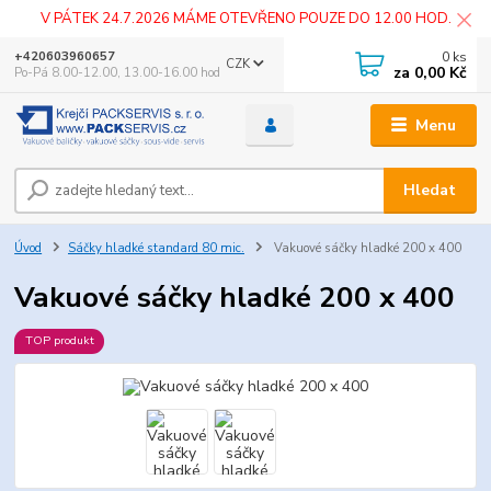
V PÁTEK 24.7.2026 MÁME OTEVŘENO POUZE DO 12.00 HOD.
0
ks
+420603960657
CZK
za
0,00 Kč
Po-Pá 8.00-12.00, 13.00-16.00 hod
Menu
Hledat
Úvod
Sáčky hladké standard 80 mic.
Vakuové sáčky hladké 200 x 400
Vakuové sáčky hladké 200 x 400
TOP produkt