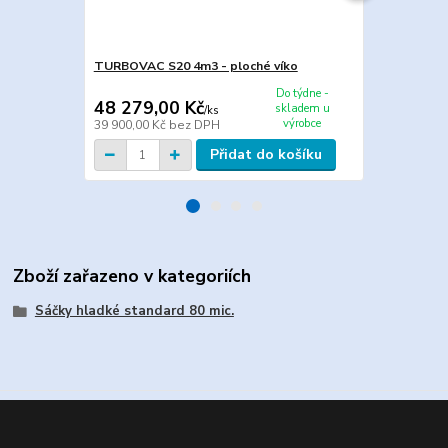
TURBOVAC S20 4m3 - ploché víko
Maxima MAXI
Do týdne -
48 279,00 Kč
56 749,0
skladem u
/
ks
výrobce
39 900,00 Kč
bez DPH
46 900,00 K
Přidat do košíku
Zboží zařazeno v kategoriích
Sáčky hladké standard 80 mic.