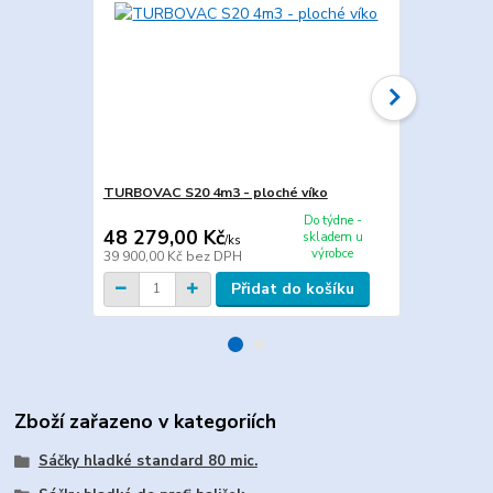
TURBOVAC S20 4m3 - ploché víko
Maxima MVAC
Do týdne -
48 279,00 Kč
33 759,0
skladem u
/
ks
výrobce
39 900,00 Kč
bez DPH
27 900,00 K
Přidat do košíku
Zboží zařazeno v kategoriích
Sáčky hladké standard 80 mic.