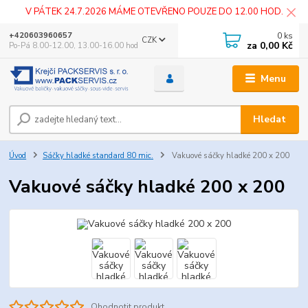
V PÁTEK 24.7.2026 MÁME OTEVŘENO POUZE DO 12.00 HOD.
0
ks
+420603960657
CZK
za
0,00 Kč
Po-Pá 8.00-12.00, 13.00-16.00 hod
Menu
Hledat
Úvod
Sáčky hladké standard 80 mic.
Vakuové sáčky hladké 200 x 200
Vakuové sáčky hladké 200 x 200
Ohodnotit produkt