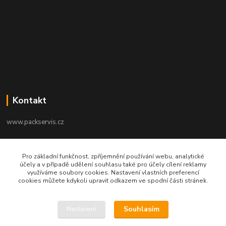
Kontakt
www.packservis.cz
+420603960657
Pro základní funkčnost, zpříjemnění používání webu, analytické
Po-Pá 8.00-12.00, 13.00-16.00 hod
účely a v případě udělení souhlasu také pro účely cílení reklamy
využíváme soubory cookies. Nastavení vlastních preferencí
info@packservis.cz
cookies můžete kdykoli upravit odkazem ve spodní části stránek.
Souhlasím
Nastavení