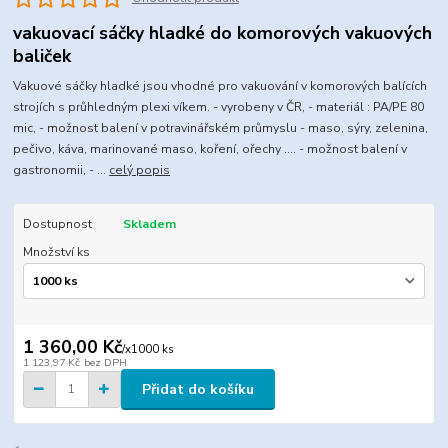
vakuovací sáčky hladké do komorových vakuových
baliček
Vakuové sáčky hladké jsou vhodné pro vakuování v komorových balících
strojích s průhledným plexi víkem. - vyrobeny v ČR, - materiál : PA/PE 80
mic, - možnost balení v potravinářském průmyslu - maso, sýry, zelenina,
pečivo, káva, marinované maso, koření, ořechy .... - možnost balení v
gastronomii, - ...
celý popis
Dostupnost
Skladem
Množství ks
1 360,00 Kč
/
x1000 ks
1 123,97 Kč
bez DPH
Přidat do košíku