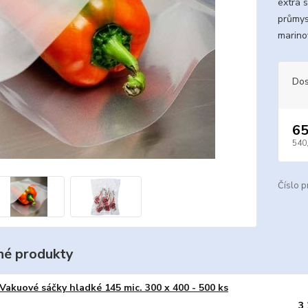
extra 
průmys
marino
Dos
65
540
Číslo p
é produkty
Vakuové sáčky hladké 145 mic. 300 x 400 - 500 ks
3