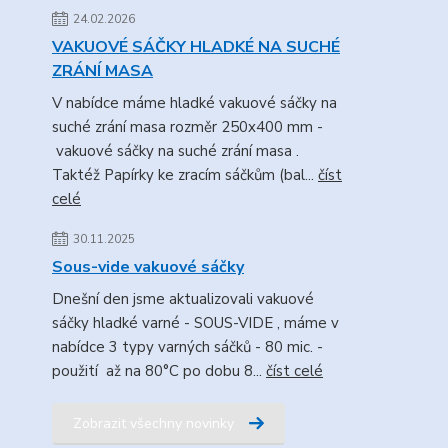
24.02.2026
VAKUOVÉ SÁČKY HLADKÉ NA SUCHÉ
ZRÁNÍ MASA
V nabídce máme hladké vakuové sáčky na
suché zrání masa rozměr 250x400 mm -
vakuové sáčky na suché zrání masa .
Taktéž Papírky ke zracím sáčkům (bal...
číst
celé
30.11.2025
Sous-vide vakuové sáčky
Dnešní den jsme aktualizovali vakuové
sáčky hladké varné - SOUS-VIDE , máme v
nabídce 3 typy varných sáčků - 80 mic. -
použití až na 80°C po dobu 8...
číst celé
Zobrazit všechny novinky