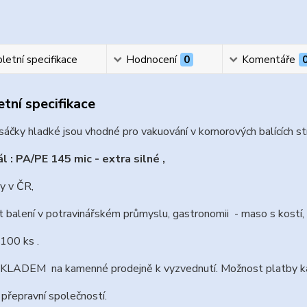
etní specifikace
Hodnocení
0
Komentáře
tní specifikace
áčky hladké jsou vhodné pro vakuování v komorových balících st
l : PA/PE 145 mic - extra silné ,
y v ČR,
 balení v potravinářském průmyslu, gastronomii - maso s kostí, 
 100 ks .
LADEM na kamenné prodejně k vyzvednutí. Možnost platby ka
přepravní společností.