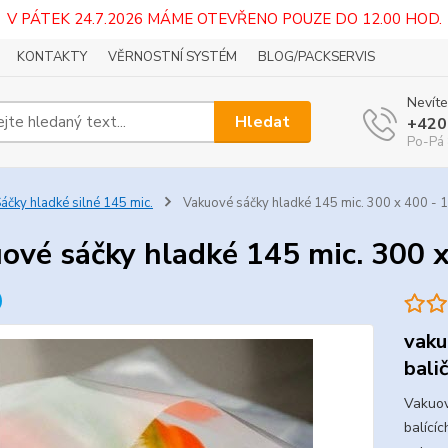
V PÁTEK 24.7.2026 MÁME OTEVŘENO POUZE DO 12.00 HOD.
KONTAKTY
VĚRNOSTNÍ SYSTÉM
BLOG/PACKSERVIS
Nevíte
Hledat
+420
Po-Pá 
áčky hladké silné 145 mic.
Vakuové sáčky hladké 145 mic. 300 x 400 - 
ové sáčky hladké 145 mic. 300 x
vaku
bali
Vakuov
balícíc