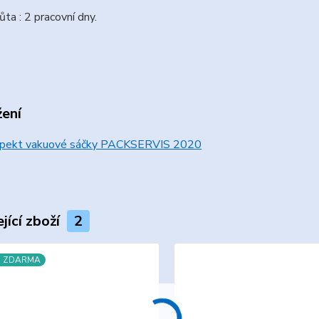
ůta : 2 pracovní dny.
žení
pekt vakuové sáčky PACKSERVIS 2020
jící zboží
2
a ZDARMA