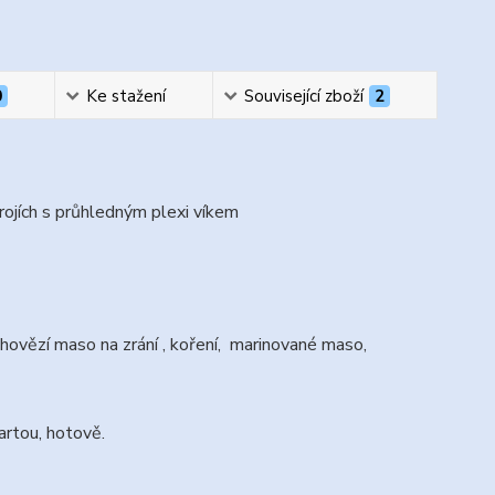
0
Ke stažení
Související zboží
2
rojích s průhledným plexi víkem
hovězí maso na zrání , koření, marinované maso,
rtou, hotově.