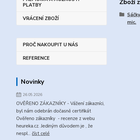
Zboží 
PLATBY
Sáčky
VRÁCENÍ ZBOŽÍ
mic.
PROČ NAKOUPIT U NÁS
REFERENCE
Novinky
26.05.2026
OVĚŘENO ZÁKAZNÍKY - Vážení zákazníci,
byl nám odebrán dočasně certifikát
Ověřeno zákazníky - recenze z webu
heureka.cz. Jediným důvodem je , že
nespl...
číst celé