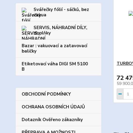
Svářečky fólií - sáčků, bez
vakua
SERVIS, NÁHRADNÍ DÍLY,
doplňky
Bazar : vakuovací a zatavovací
baličky
TURBOV
Etiketovací váha DIGI SM 5100
B
72 47
59 900,
OBCHODNÍ PODMÍNKY
OCHRANA OSOBNÍCH ÚDAJŮ
Dotazník Ověřeno zákazníky
PŘEPRAVA A MOŽNOSTI