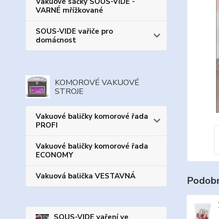
Vakuové sáčky SOUS-VIDE -
VARNÉ mřížkované
SOUS-VIDE vařiče pro
domácnost
KOMOROVÉ VAKUOVÉ
STROJE
Vakuové baličky komorové řada
PROFI
Vakuové baličky komorové řada
ECONOMY
Vakuová balička VESTAVNÁ
Podobn
SOUS-VIDE vaření ve