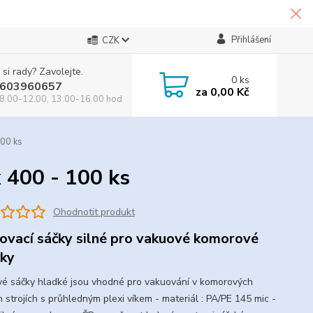
Přihlášení
CZK
 si rady? Zavolejte.
0
ks
603960657
za
0,00 Kč
8.00-12.00, 13.00-16.00 hod
100 ks
 400 - 100 ks
Ohodnotit produkt
ovací sáčky silné pro vakuové komorové
čky
é sáčky hladké jsou vhodné pro vakuování v komorových
h strojích s průhledným plexi víkem - materiál : PA/PE 145 mic -