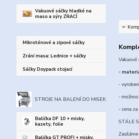
Vakuové sáčky hladké na
maso a sýry ZRACÍ
Kompl
Mikroténové a zipové sáčky
Komple
Zrání masa: Lednice + sáčky
Vakuové s
Sáčky Doypack stojací
- materiá
- vyroben
- možnost
STROJE NA BALENÍ DO MISEK
- cena za
Balička DF 10 + misky,
STÁLE SK
kazety, folie
Zasíláme 
Balička GT PROFI + misky,