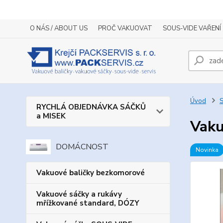
O NÁS / ABOUT US
PROČ VAKUOVAT
SOUS-VIDE VAŘENÍ
Úvod
S
RYCHLÁ OBJEDNÁVKA SÁČKŮ
a MISEK
Vaku
DOMÁCNOST
Novinka
Vakuové baličky bezkomorové
Vakuové sáčky a rukávy
mřížkované standard, DÓZY