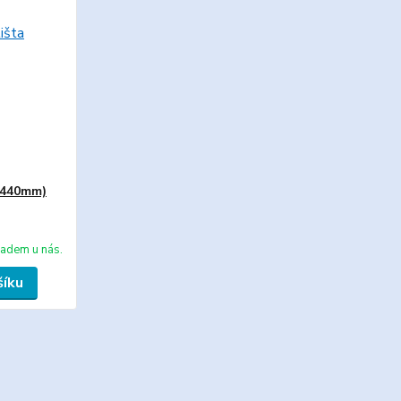
 440mm)
ladem u nás.
šíku