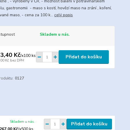
silné , - vyrobeny v ČR, - možnost balení v potravinářském
lu, gastronomii - maso s kostí, hovězí maso na zrání , koření,
vané maso, - cena za 100 k...
celý popis
tupnost
Skladem u nás.
3,40 Kč
/
x100 ks
Přidat do košíku
,00 Kč
bez DPH
roduktu:
0127
Skladem u nás.
Přidat do košíku
 267,00 Kč
/
x500 ks