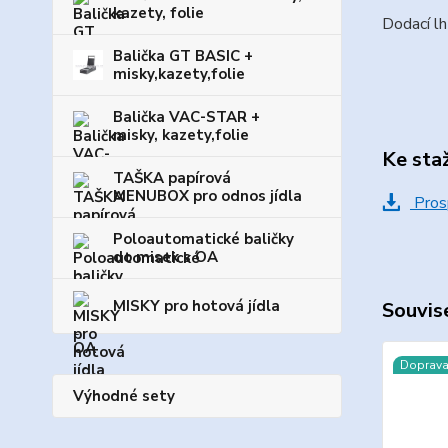
kazety, folie
Dodací lh
Balička GT BASIC +
misky,kazety,folie
Balička VAC-STAR +
misky, kazety,folie
Ke sta
TAŠKA papírová
MENUBOX pro odnos jídla
Pros
Poloautomatické baličky
do misek s OA
MISKY pro hotová jídla
Souvise
Doprav
Výhodné sety