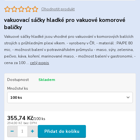
Ohodnotit produkt
vakuovací sáčky hladké pro vakuové komorové
baličky
Vakuové sáčky hladké jsou vhodné pro vakuování v komorových balících
strojích s průhledným plexi víkem. - vyrobeny v ČR, - materiál : PA/PE 80
mic, - možnost balení v potravinářském průmyslu - maso, sýry, zelenina,
pečivo, káva, koření, marinované maso, - možnost balení v gastronomii, -
cena za 100 ...
celý popis
Dostupnost
Skladem
Množství ks
355,74 Kč
/
100 ks
294,00 Kč
bez DPH
Přidat do košíku