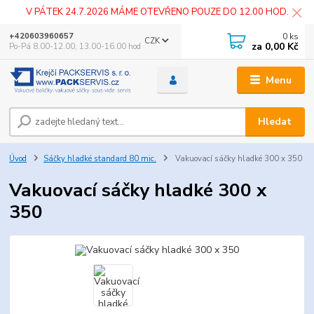
V PÁTEK 24.7.2026 MÁME OTEVŘENO POUZE DO 12.00 HOD.
0
ks
+420603960657
CZK
za
0,00 Kč
Po-Pá 8.00-12.00, 13.00-16.00 hod
Menu
Hledat
Úvod
Sáčky hladké standard 80 mic.
Vakuovací sáčky hladké 300 x 350
Vakuovací sáčky hladké 300 x
350