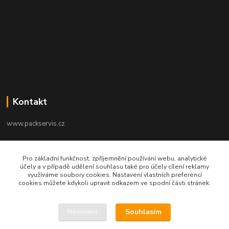
Kontakt
www.packservis.cz
+420603960657
Pro základní funkčnost, zpříjemnění používání webu, analytické
Po-Pá 8.00-12.00, 13.00-16.00 hod
účely a v případě udělení souhlasu také pro účely cílení reklamy
využíváme soubory cookies. Nastavení vlastních preferencí
info@packservis.cz
cookies můžete kdykoli upravit odkazem ve spodní části stránek.
Souhlasím
Nastavení