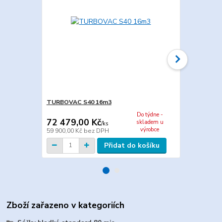
TURBOVAC S40 16m3
Maxima MAXI
Do týdne -
72 479,00 Kč
44 649,0
skladem u
/
ks
výrobce
59 900,00 Kč
bez DPH
36 900,00 K
Přidat do košíku
Zboží zařazeno v kategoriích