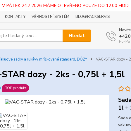
V PÁTEK 24.7.2026 MÁME OTEVŘENO POUZE DO 12.00 HOD.
KONTAKTY
VĚRNOSTNÍ SYSTÉM
BLOG/PACKSERVIS
Nevíte
Hledat
+420
Po-Pá 
akuové sáčky a rukávy mřížkované standard, DÓZY
VAC-STAR dozy - 2ks
STAR dozy - 2ks - 0,75l + 1,5l
TOP produkt
Sada
1l + 
Sada e
vakuov