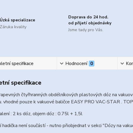
Doprava do 24 hod.
Úzká specializace
od přijetí objednávky
Záruka kvality
Jsme tady pro Vás.
etní specifikace
Hodnocení
0
Ko
tní specifikace
apevných čtyřhranných obdélníkových plastových dóz na vakuové
u. vhodné pouze k vakuové baličce EASY PRO VAC-STAR . T
alení : 2 ks dóz, objem dóz : 0.75l + 1,5l
í hadička není součástí - nutno přiobjednat v sekci "Dózy na vaku