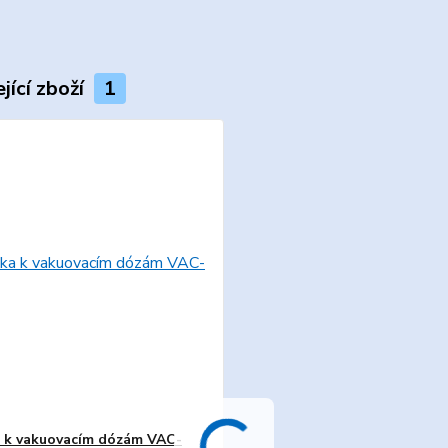
jící zboží
1
 k vakuovacím dózám VAC-