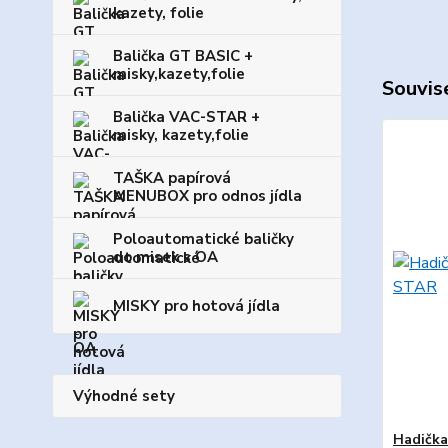
kazety, folie
Balička GT BASIC +
misky,kazety,folie
Souvise
Balička VAC-STAR +
misky, kazety,folie
TAŠKA papírová
MENUBOX pro odnos jídla
Poloautomatické baličky
do misek s OA
MISKY pro hotová jídla
Výhodné sety
Hadička