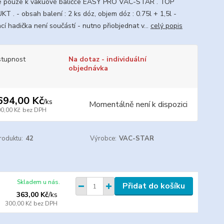
 pouze k vakuové baličce EASY PRO VAC-STAR . TOP
T . - obsah balení : 2 ks dóz, objem dóz : 0.75l + 1,5l -
í hadička není součástí - nutno přiobjednat v...
celý popis
tupnost
Na dotaz - individuální
objednávka
694,00 Kč
/
ks
Momentálně není k dispozici
00,00 Kč
bez DPH
roduktu:
42
Výrobce:
VAC-STAR
Skladem u nás.
Přidat do košíku
363,00 Kč
/
ks
300,00 Kč
bez DPH