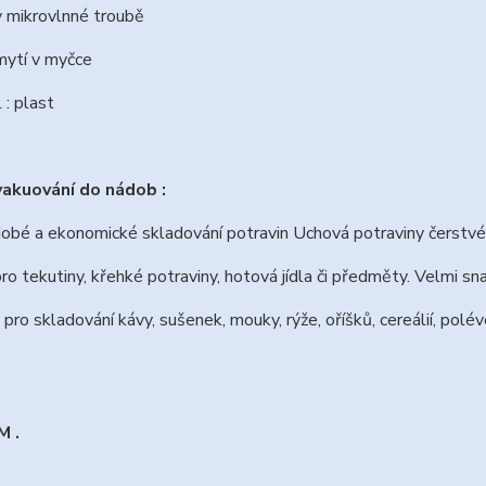
 v mikrovlnné troubě
mytí v myčce
 : plast
akuování do nádob :
obé a ekonomické skladování potravin Uchová potraviny čerstvé 
 pro tekutiny, křehké potraviny, hotová jídla či předměty. Velmi sn
 pro skladování kávy, sušenek, mouky, rýže, oříšků, cereálií, pol
 .