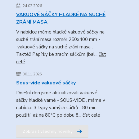
24.02.2026
VAKUOVÉ SÁČKY HLADKÉ NA SUCHÉ
ZRÁNÍ MASA
V nabídce máme hladké vakuové sáčky na
suché zrání masa rozměr 250x400 mm -
vakuové sáčky na suché zrání masa .
Taktéž Papírky ke zracím sáčkům (bal...
číst
celé
30.11.2025
Sous-vide vakuové sáčky
Dnešní den jsme aktualizovali vakuové
sáčky hladké varné - SOUS-VIDE , máme v
nabídce 3 typy varných sáčků - 80 mic. -
použití až na 80°C po dobu 8...
číst celé
Zobrazit všechny novinky