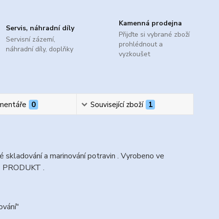
Kamenná prodejna
Servis, náhradní díly
Přijďte si vybrané zboží
Servisní zázemí,
prohlédnout a
náhradní díly, doplňky
vyzkoušet
mentáře
0
Související zboží
1
 skladování a marinování potravin . Vyrobeno ve
OP PRODUKT .
ování"