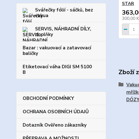
STAR
Svářečky fólií - sáčků, bez
363,0
vakua
300,00 
SERVIS, NÁHRADNÍ DÍLY,
doplňky
Bazar : vakuovací a zatavovací
baličky
Etiketovací váha DIGI SM 5100
Zboží 
B
Vakuo
mřížk
OBCHODNÍ PODMÍNKY
DÓZ
OCHRANA OSOBNÍCH ÚDAJŮ
Dotazník Ověřeno zákazníky
PŘEPRAVA A MOŽNOSTI