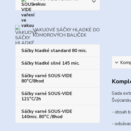
vakuu
VAKUOVÉ SÁČKY HLADKÉ DO
KOMOROVÝCH BALIČEK
Sáčky hladké standard 80 mic.
Kompl
Sáčky hladké silné 145 mic.
Sáčky varné SOUS-VIDE
Komple
80°C/8hod
Sada extr
Sáčky varné SOUS-VIDE
121°C/2h
Švýcarsk
Sáčky varné SOUS-VIDE
- obsah b
140mic. 80°C /8hod
- odsávac