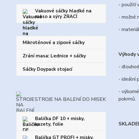
- použití
Vakuové sáčky hladké na
maso a sýry ZRACÍ
- možné 
- materiál
Mikroténové a zipové sáčky
Výhody v
Zrání masa: Lednice + sáčky
- dlouhod
Sáčky Doypack stojací
- ideální
- výborné
pokrmů.
STROJE NA BALENÍ DO MISEK
Balička DF 10 + misky,
SKLADEM
kazety, folie
Balička GT PROFI + misky,