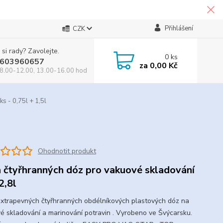
Přihlášení
CZK
 si rady? Zavolejte.
0
ks
603960657
za
0,00 Kč
8.00-12.00, 13.00-16.00 hod
 - 0,75l + 1,5l
Ohodnotit produkt
 čtyřhranných dóz pro vakuové skladování
2,8l
xtrapevných čtyřhranných obdélníkových plastových dóz na
é skladování a marinování potravin . Vyrobeno ve Švýcarsku.