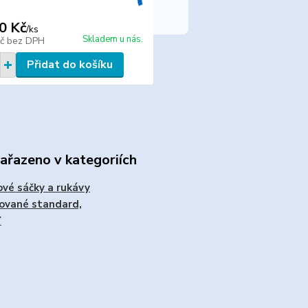
0 Kč
/
ks
Skladem u nás.
Kč
bez DPH
Přidat do košíku
zařazeno v kategoriích
vé sáčky a rukávy
ované standard,
Y