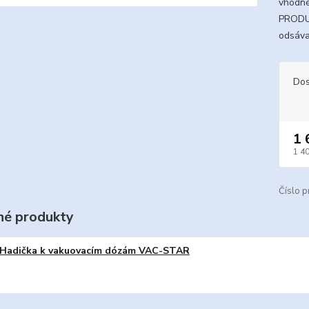
vhodné
PRODUK
odsávac
Dos
1 
1 4
Číslo p
é produkty
Hadička k vakuovacím dózám VAC-STAR