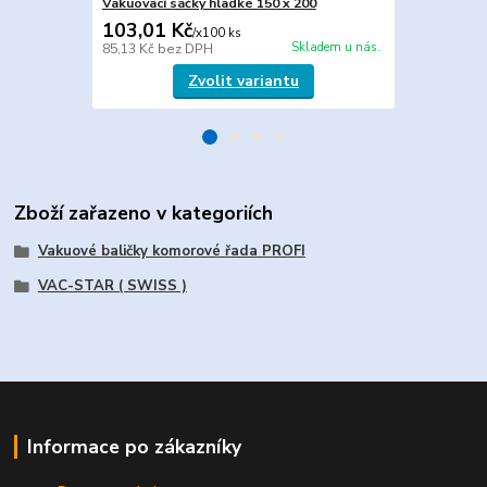
Vakuovací sáčky hladké 150 x 200
Vakuové sáč
103,01 Kč
127,05 K
/
x100 ks
Skladem u nás.
85,13 Kč
bez DPH
105,00 Kč
be
Zvolit variantu
Zboží zařazeno v kategoriích
Vakuové baličky komorové řada PROFI
VAC-STAR ( SWISS )
Informace po zákazníky