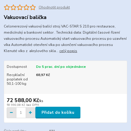
Ohodnotit produkt
Vakuovací balička
Celonerezový vakuový balící stroj VAC-STAR S 210 pro restaurace,
medicínský a bankovní sektor . Technická data: Digitální časové řízení
vakuovacího procesu Automatický start vakuovacího procesu po uzavření
víka Automatické otevření víka po ukončení vakuovacího procesu
Klenuté víko z akrylového skla...
celý popis
Dostupnost
Do 5 prac. dní po objednávce
Recyklační
68,97 Kč
poplatek od
50,1-100 kg
72 588,00 Kč
/
ks
59 990,08 Kč
bez DPH
Přidat do košíku