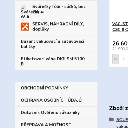
Svářečky fólií - sáčků, bez
vakua
SERVIS, NÁHRADNÍ DÍLY,
VAC-STA
doplňky
CSC 9 
Bazar : vakuovací a zatavovací
26 60
baličky
21 990,
Etiketovací váha DIGI SM 5100
B
OBCHODNÍ PODMÍNKY
OCHRANA OSOBNÍCH ÚDAJŮ
Zboží 
Dotazník Ověřeno zákazníky
SOUS-
PŘEPRAVA A MOŽNOSTI
vaku