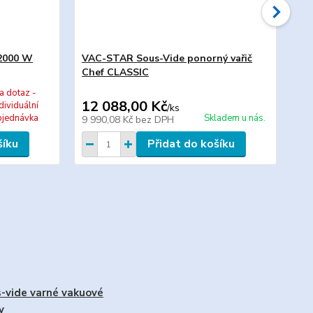
2000 W
VAC-STAR Sous-Vide ponorný vařič
Va
Chef CLASSIC
mi
a dotaz -
12 088,00 Kč
68
dividuální
/
ks
bjednávka
Skladem u nás.
9 990,08 Kč
bez DPH
56
šíku
Přidat do košíku
-vide varné vakuové
y