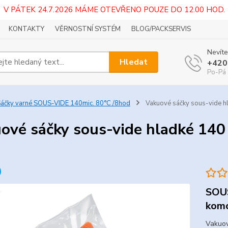
V PÁTEK 24.7.2026 MÁME OTEVŘENO POUZE DO 12.00 HOD.
KONTAKTY
VĚRNOSTNÍ SYSTÉM
BLOG/PACKSERVIS
Nevíte
Hledat
+420
Po-Pá 
áčky varné SOUS-VIDE 140mic. 80°C /8hod
Vakuové sáčky sous-vide h
ové sáčky sous-vide hladké 140
SOUS
komo
Vakuov