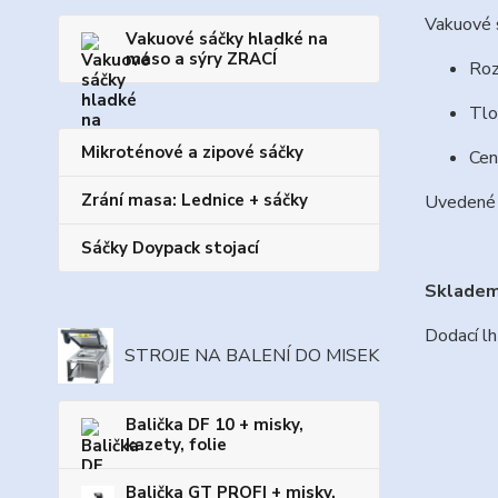
Vakuové s
Vakuové sáčky hladké na
maso a sýry ZRACÍ
Roz
Tlo
Mikroténové a zipové sáčky
Cen
Zrání masa: Lednice + sáčky
Uvedené 
Sáčky Doypack stojací
Skladem 
Dodací lh
STROJE NA BALENÍ DO MISEK
Balička DF 10 + misky,
kazety, folie
Balička GT PROFI + misky,