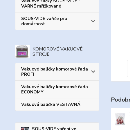
Vakuové sáčky SOUS-VIDE -
VARNÉ mřížkované
SOUS-VIDE vařiče pro
domácnost
KOMOROVÉ VAKUOVÉ
STROJE
Vakuové baličky komorové řada
PROFI
Vakuové baličky komorové řada
ECONOMY
Podobn
Vakuová balička VESTAVNÁ
SOUS-VIDE vaření ve