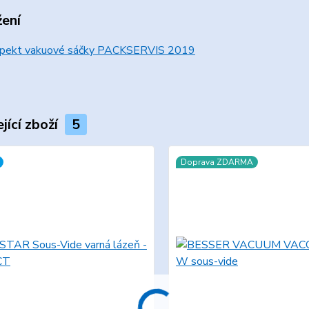
žení
pekt vakuové sáčky PACKSERVIS 2019
jící zboží
5
Doprava ZDARMA