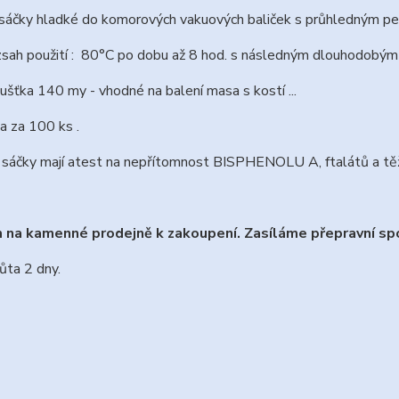
áčky hladké do komorových vakuových baliček s průhledným pelx
sah použití : 80°C po dobu až 8 hod. s následným dlouhodobým
ušťka 140 my - vhodné na balení masa s kostí ...
a za 100 ks .
sáčky mají atest na nepřítomnost BISPHENOLU A, ftalátů a těž
na kamenné prodejně k zakoupení. Zasíláme přepravní sp
ůta 2 dny.