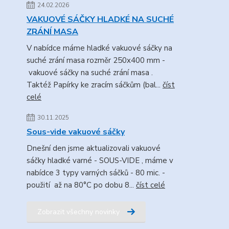
24.02.2026
VAKUOVÉ SÁČKY HLADKÉ NA SUCHÉ
ZRÁNÍ MASA
V nabídce máme hladké vakuové sáčky na
suché zrání masa rozměr 250x400 mm -
vakuové sáčky na suché zrání masa .
Taktéž Papírky ke zracím sáčkům (bal...
číst
celé
30.11.2025
Sous-vide vakuové sáčky
Dnešní den jsme aktualizovali vakuové
sáčky hladké varné - SOUS-VIDE , máme v
nabídce 3 typy varných sáčků - 80 mic. -
použití až na 80°C po dobu 8...
číst celé
Zobrazit všechny novinky