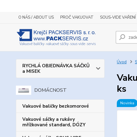
O NÁS / ABOUT US
PROČ VAKUOVAT
SOUS-VIDE VAŘENÍ
Úvod
S
RYCHLÁ OBJEDNÁVKA SÁČKŮ
a MISEK
Vaku
ks
DOMÁCNOST
Novinka
Vakuové baličky bezkomorové
Vakuové sáčky a rukávy
mřížkované standard, DÓZY