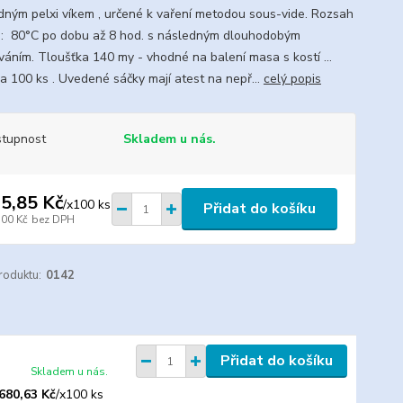
dným pelxi víkem , určené k vaření metodou sous-vide. Rozsah
í : 80°C po dobu až 8 hod. s následným dlouhodobým
váním. Tloušťka 140 my - vhodné na balení masa s kostí ...
a 100 ks . Uvedené sáčky mají atest na nepř...
celý popis
tupnost
Skladem u nás.
5,85 Kč
/
x100 ks
Přidat do košíku
,00 Kč
bez DPH
roduktu:
0142
Přidat do košíku
Skladem u nás.
680,63 Kč
/
x100 ks