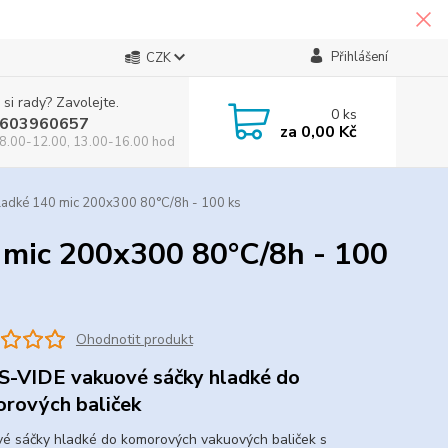
Přihlášení
CZK
 si rady? Zavolejte.
0
ks
603960657
za
0,00 Kč
8.00-12.00, 13.00-16.00 hod
ladké 140 mic 200x300 80°C/8h - 100 ks
 mic 200x300 80°C/8h - 100
Ohodnotit produkt
-VIDE vakuové sáčky hladké do
rových baliček
é sáčky hladké do komorových vakuových baliček s