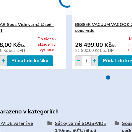
R Sous-Vide varná lázeň -
BESSER VACUUM VACOOK 
CT
sous-vide
Do týdne -
N
8,00 Kč
26 499,00 Kč
skladem u
in
/
ks
/
ks
výrobce
o
08 Kč
bez DPH
21 900,00 Kč
bez DPH
Přidat do košíku
Přidat do ko
zařazeno v kategoriích
VIDE vaření ve
Sáčky varné SOUS-VIDE
Sous
u
140mic. 80°C /8hod
sáčk