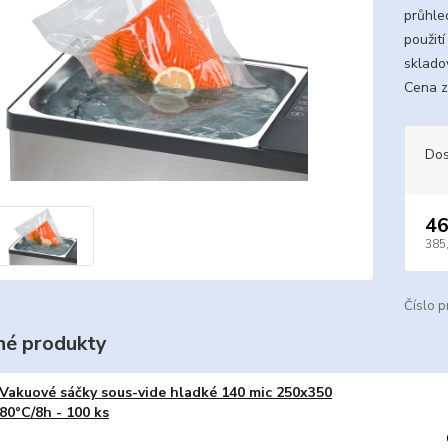
průhle
použit
sklado
Cena z
Dos
46
385
Číslo p
é produkty
Vakuové sáčky sous-vide hladké 140 mic 250x350
80°C/8h - 100 ks