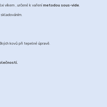
i víkem , určené k vaření
metodou sous-vide
.
 skladováním.
kých kovů při tepelné úpravě.
olečností.