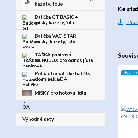
kazety, folie
Ke sta
Balička GT BASIC +
Pros
misky,kazety,folie
Balička VAC-STAR +
misky, kazety,folie
Souvise
TAŠKA papírová
MENUBOX pro odnos jídla
Novinka
Poloautomatické baličky
do misek s OA
MISKY pro hotová jídla
Výhodné sety