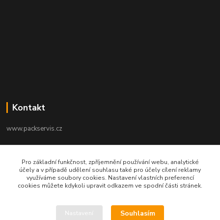
Kontakt
www.packservis.cz
+420603960657
Pro základní funkčnost, zpříjemnění používání webu, analytické
Po-Pá 8.00-12.00, 13.00-16.00 hod
účely a v případě udělení souhlasu také pro účely cílení reklamy
využíváme soubory cookies. Nastavení vlastních preferencí
info@packservis.cz
cookies můžete kdykoli upravit odkazem ve spodní části stránek.
Souhlasím
Nastavení