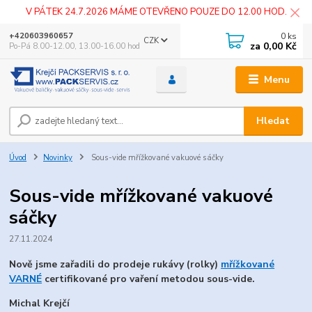
V PÁTEK 24.7.2026 MÁME OTEVŘENO POUZE DO 12.00 HOD.
0
ks
+420603960657
CZK
za
0,00 Kč
Po-Pá 8.00-12.00, 13.00-16.00 hod
Menu
Hledat
Úvod
Novinky
Sous-vide mřížkované vakuové sáčky
Sous-vide mřížkované vakuové
sáčky
27.11.2024
Nově jsme zařadili do prodeje rukávy (rolky)
mřížkované
VARNÉ
certifikované pro vaření metodou sous-vide.
Michal Krejčí