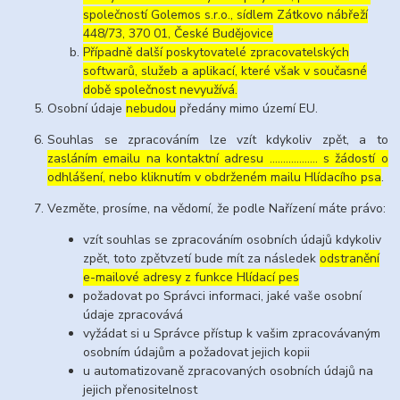
společností Golemos s.r.o., sídlem Zátkovo nábřeží
448/73, 370 01, České Budějovice
Případně další poskytovatelé zpracovatelských
softwarů, služeb a aplikací, které však v současné
době společnost nevyužívá.
Osobní údaje
nebudou
předány mimo území EU.
Souhlas se zpracováním lze vzít kdykoliv zpět, a to
zasláním emailu na kontaktní adresu ..……………. s žádostí o
odhlášení, nebo kliknutím v obdrženém mailu Hlídacího psa
.
Vezměte, prosíme, na vědomí, že podle Nařízení máte právo:
vzít souhlas se zpracováním osobních údajů kdykoliv
zpět, toto zpětvzetí bude mít za následek
odstranění
e-mailové adresy z funkce Hlídací pes
požadovat po Správci informaci, jaké vaše osobní
údaje zpracovává
vyžádat si u Správce přístup k vašim zpracovávaným
osobním údajům a požadovat jejich kopii
u automatizovaně zpracovaných osobních údajů na
jejich přenositelnost