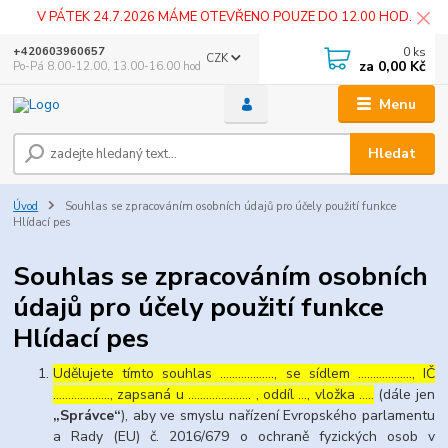
V PÁTEK 24.7.2026 MÁME OTEVŘENO POUZE DO 12.00 HOD.
0
ks
+420603960657
CZK
za
0,00 Kč
Po-Pá 8.00-12.00, 13.00-16.00 hod
Menu
Hledat
Úvod
Souhlas se zpracováním osobních údajů pro účely použití funkce
Hlídací pes
Souhlas se zpracováním osobních
údajů pro účely použití funkce
Hlídací pes
Udělujete tímto souhlas ……………..., se sídlem ………………, IČ
………………., zapsaná u ………………… , oddíl …, vložka …..
(dále jen
„Správce“
), aby ve smyslu nařízení Evropského parlamentu
a Rady (EU) č. 2016/679 o ochraně fyzických osob v