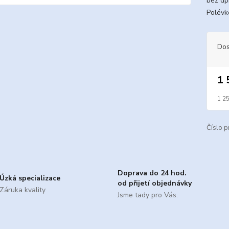
bez dp
Polévko
Dos
1 
1 2
Číslo p
Doprava do 24 hod.
Úzká specializace
od přijetí objednávky
Záruka kvality
Jsme tady pro Vás.