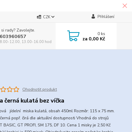
Přihlášení
CZK
 si rady? Zavolejte.
0
ks
603960657
za
0,00 Kč
8.00-12.00, 13.00-16.00 hod
Ohodnotit produkt
a černá kulatá bez víčka
ová jídelní miska kulatá, obsah 450ml Rozměr: 115 x 75 mm.
 černá popř. čirá dle aktuální dostupnosti Vhodná do strojů
T BASIC, GT PROFI, SM 175, DF 10. Cena 1 misky je 2,50 Kč