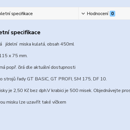
etní specifikace
Hodnocení
0
tní specifikace
á jídelní miska kulatá, obsah 450ml
115 x 75 mm.
rná popř. čirá dle aktuální dostupnosti
o strojů řady GT BASIC, GT PROFI, SM 175, DF 10.
sky je 2,50 Kč bez dph.V krabici je 500 misek. Objednávejte pros
ou misku lze uzavřít také víčkem