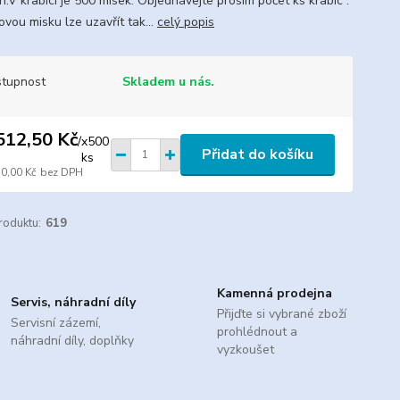
h.V krabici je 500 misek. Objednávejte prosím počet ks krabic .
vou misku lze uzavřít tak...
celý popis
tupnost
Skladem u nás.
512,50 Kč
/
x500
Přidat do košíku
ks
50,00 Kč
bez DPH
roduktu:
619
Kamenná prodejna
Servis, náhradní díly
Přijďte si vybrané zboží
Servisní zázemí,
prohlédnout a
náhradní díly, doplňky
vyzkoušet