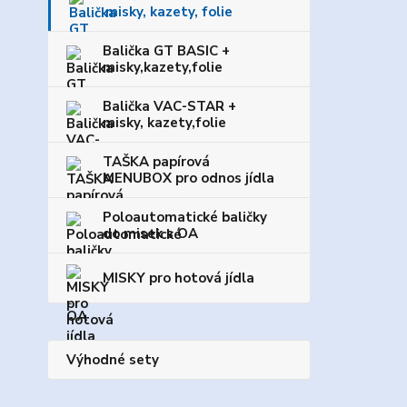
misky, kazety, folie
Balička GT BASIC +
misky,kazety,folie
Balička VAC-STAR +
misky, kazety,folie
TAŠKA papírová
MENUBOX pro odnos jídla
Poloautomatické baličky
do misek s OA
MISKY pro hotová jídla
Výhodné sety