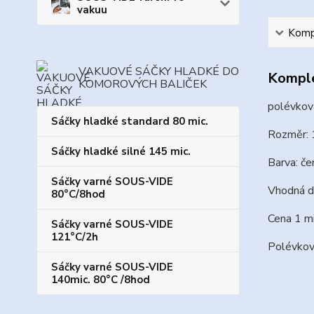
vakuu
Kompl
VAKUOVÉ SÁČKY HLADKÉ DO
Komple
KOMOROVÝCH BALIČEK
polévkov
Sáčky hladké standard 80 mic.
Rozměr: 
Sáčky hladké silné 145 mic.
Barva: če
Sáčky varné SOUS-VIDE
Vhodná d
80°C/8hod
Cena 1 mi
Sáčky varné SOUS-VIDE
121°C/2h
Polévkov
Sáčky varné SOUS-VIDE
140mic. 80°C /8hod