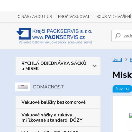
O NÁS / ABOUT US
PROČ VAKUOVAT
SOUS-VIDE VAŘENÍ
Úvod
B
RYCHLÁ OBJEDNÁVKA SÁČKŮ
a MISEK
Misk
DOMÁCNOST
Novinka
Vakuové baličky bezkomorové
Vakuové sáčky a rukávy
mřížkované standard, DÓZY