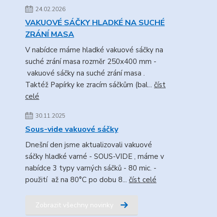
24.02.2026
VAKUOVÉ SÁČKY HLADKÉ NA SUCHÉ
ZRÁNÍ MASA
V nabídce máme hladké vakuové sáčky na
suché zrání masa rozměr 250x400 mm -
vakuové sáčky na suché zrání masa .
Taktéž Papírky ke zracím sáčkům (bal...
číst
celé
30.11.2025
Sous-vide vakuové sáčky
Dnešní den jsme aktualizovali vakuové
sáčky hladké varné - SOUS-VIDE , máme v
nabídce 3 typy varných sáčků - 80 mic. -
použití až na 80°C po dobu 8...
číst celé
Zobrazit všechny novinky