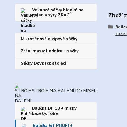
Vakuové sáčky hladké na
Zboží 
maso a sýry ZRACÍ
Balič
kazet
Mikroténové a zipové sáčky
Zrání masa: Lednice + sáčky
Sáčky Doypack stojací
STROJE NA BALENÍ DO MISEK
Balička DF 10 + misky,
kazety, folie
Balička GT PROFI +