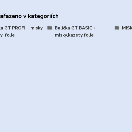
zařazeno v kategoriích
ka GT PROFI + misky,
Balička GT BASIC +
MISK
y, folie
misky,kazety,folie