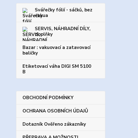
Svářečky fólií - sáčků, bez
vakua
SERVIS, NÁHRADNÍ DÍLY,
doplňky
Bazar : vakuovací a zatavovací
baličky
Etiketovací váha DIGI SM 5100
B
OBCHODNÍ PODMÍNKY
OCHRANA OSOBNÍCH ÚDAJŮ
Dotazník Ověřeno zákazníky
PŘEPRAVA A MOŽNOSTI