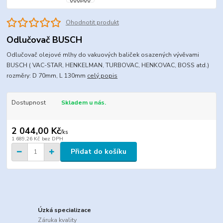
Ohodnotit produkt
Odlučovač BUSCH
Odlučovač olejové mlhy do vakuových baliček osazených vývěvami
BUSCH ( VAC-STAR, HENKELMAN, TURBOVAC, HENKOVAC, BOSS atd.)
rozměry: D 70mm, L 130mm
celý popis
Dostupnost
Skladem u nás.
2 044,00 Kč
/
ks
1 689,26 Kč
bez DPH
Přidat do košíku
Úzká specializace
Záruka kvality