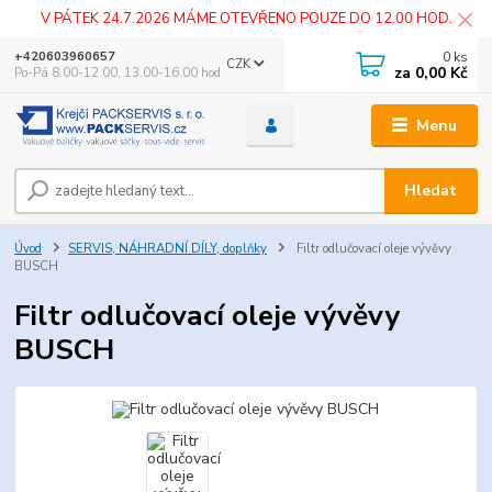
V PÁTEK 24.7.2026 MÁME OTEVŘENO POUZE DO 12.00 HOD.
0
ks
+420603960657
CZK
za
0,00 Kč
Po-Pá 8.00-12.00, 13.00-16.00 hod
Menu
Hledat
Úvod
SERVIS, NÁHRADNÍ DÍLY, doplňky
Filtr odlučovací oleje vývěvy
BUSCH
Filtr odlučovací oleje vývěvy
BUSCH