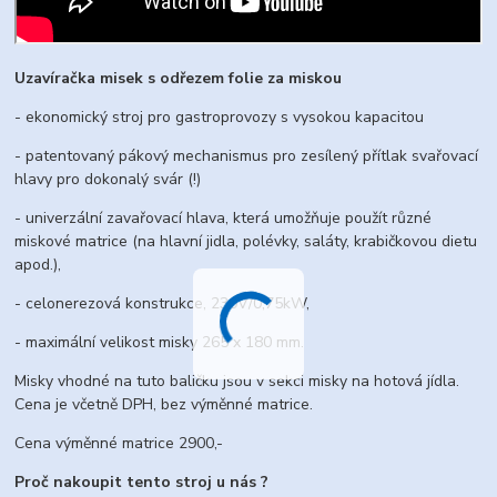
Uzavíračka misek s odřezem folie za miskou
- ekonomický stroj pro gastroprovozy s vysokou kapacitou
- patentovaný pákový mechanismus pro zesílený přítlak svařovací
hlavy pro dokonalý svár (!)
- univerzální zavařovací hlava, která umožňuje použít různé
miskové matrice (na hlavní jidla, polévky, saláty, krabičkovou dietu
apod.),
- celonerezová konstrukce, 230V/0,75kW,
- maximální velikost misky 265 x 180 mm.
Misky vhodné na tuto baličku jsou v sekci misky na hotová jídla.
Cena je včetně DPH, bez výměnné matrice.
Cena výměnné matrice 2900,-
Proč nakoupit tento stroj u nás ?