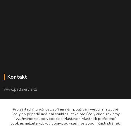
Kontakt
www.packservis.cz
+420603960657
Pro základní funkčnost, zpříjemnění používání webu, analytické
Po-Pá 8.00-12.00, 13.00-16.00 hod
účely a v případě udělení souhlasu také pro účely cílení reklamy
využíváme soubory cookies. Nastavení vlastních preferencí
info@packservis.cz
cookies můžete kdykoli upravit odkazem ve spodní části stránek.