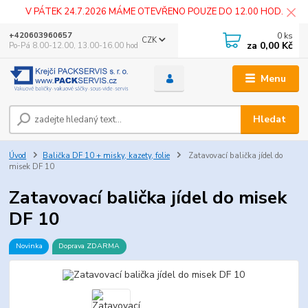
V PÁTEK 24.7.2026 MÁME OTEVŘENO POUZE DO 12.00 HOD.
0
ks
+420603960657
CZK
za
0,00 Kč
Po-Pá 8.00-12.00, 13.00-16.00 hod
Menu
Hledat
Úvod
Balička DF 10 + misky, kazety, folie
Zatavovací balička jídel do
misek DF 10
Zatavovací balička jídel do misek
DF 10
Novinka
Doprava ZDARMA