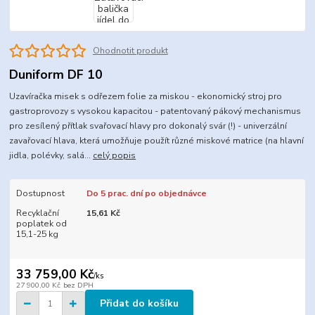
Ohodnotit produkt
Duniform DF 10
Uzavíračka misek s odřezem folie za miskou - ekonomický stroj pro
gastroprovozy s vysokou kapacitou - patentovaný pákový mechanismus
pro zesílený přítlak svařovací hlavy pro dokonalý svár (!) - univerzální
zavařovací hlava, která umožňuje použít různé miskové matrice (na hlavní
jidla, polévky, salá...
celý popis
Dostupnost
Do 5 prac. dní po objednávce
Recyklační
15,61 Kč
poplatek od
15,1-25 kg
33 759,00 Kč
/
ks
27 900,00 Kč
bez DPH
Přidat do košíku