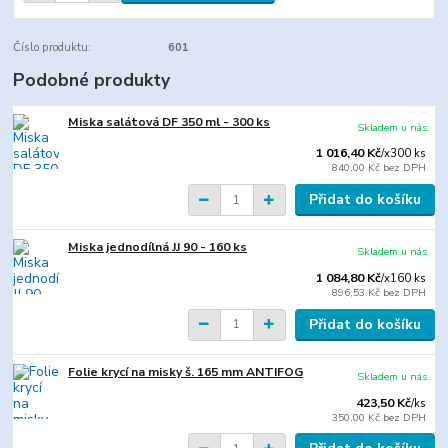
Číslo produktu:
601
Podobné produkty
Miska salátová DF 350 ml - 300 ks
Skladem u nás.
1 016,40 Kč
/
x300 ks
840,00 Kč
bez DPH
Přidat do košíku
Miska jednodílná JJ 90 - 160 ks
Skladem u nás.
1 084,80 Kč
/
x160 ks
896,53 Kč
bez DPH
Přidat do košíku
Folie krycí na misky š. 165 mm ANTIFOG
Skladem u nás.
423,50 Kč
/
ks
350,00 Kč
bez DPH