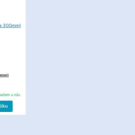
0mm)
ladem u nás.
šíku