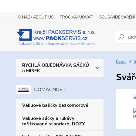
O NÁS / ABOUT US
PROČ VAKUOVAT
SOUS-VIDE VAŘENÍ
Úvod
S
RYCHLÁ OBJEDNÁVKA SÁČKŮ
a MISEK
Svář
DOMÁCNOST
Vakuové baličky bezkomorové
Vakuové sáčky a rukávy
mřížkované standard, DÓZY