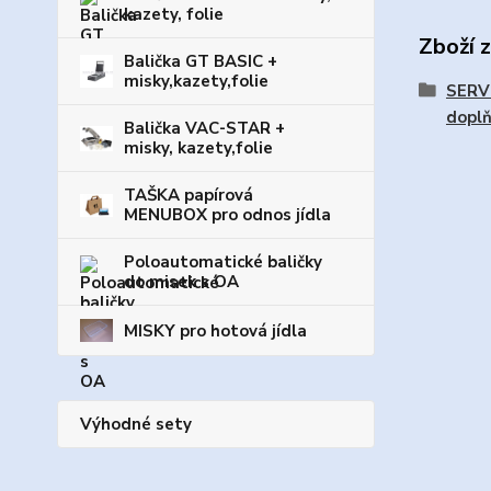
kazety, folie
Zboží 
Balička GT BASIC +
misky,kazety,folie
SERV
dopl
Balička VAC-STAR +
misky, kazety,folie
TAŠKA papírová
MENUBOX pro odnos jídla
Poloautomatické baličky
do misek s OA
MISKY pro hotová jídla
Výhodné sety