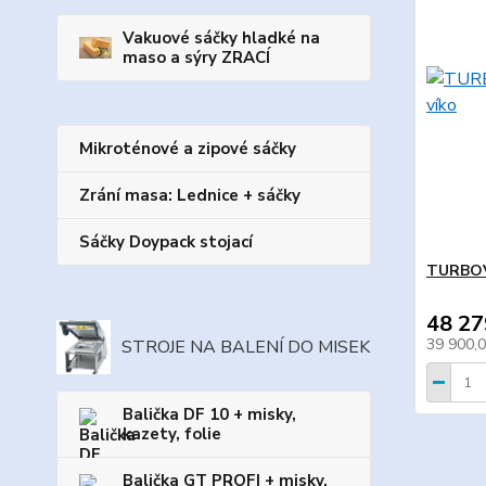
Vakuové sáčky hladké na
maso a sýry ZRACÍ
Mikroténové a zipové sáčky
Zrání masa: Lednice + sáčky
Sáčky Doypack stojací
TURBOVA
48 27
39 900,
STROJE NA BALENÍ DO MISEK
Balička DF 10 + misky,
kazety, folie
Balička GT PROFI + misky,