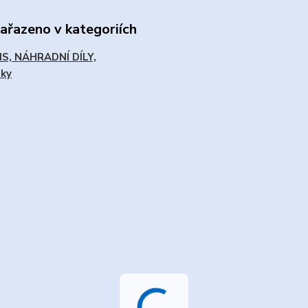
zařazeno v kategoriích
IS, NÁHRADNÍ DÍLY,
ňky