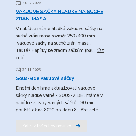
24.02.2026
VAKUOVÉ SÁČKY HLADKÉ NA SUCHÉ
ZRÁNÍ MASA
V nabídce máme hladké vakuové sáčky na
suché zrání masa rozměr 250x400 mm -
vakuové sáčky na suché zrání masa .
Taktéž Papírky ke zracím sáčkům (bal...
číst
celé
30.11.2025
Sous-vide vakuové sáčky
Dnešní den jsme aktualizovali vakuové
sáčky hladké varné - SOUS-VIDE , máme v
nabídce 3 typy varných sáčků - 80 mic. -
použití až na 80°C po dobu 8...
číst celé
Zobrazit všechny novinky