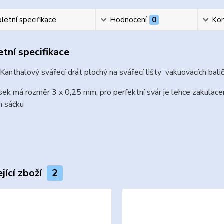
etní specifikace
Hodnocení
0
Ko
tní specifikace
 Kanthalový svářecí drát plochý na svářecí lišty vakuovacích ba
sek má rozměr 3 x 0,25 mm, pro perfektní svár je lehce zakulacen
 sáčku
jící zboží
2