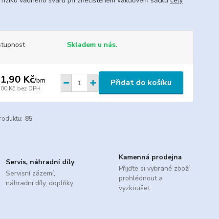
e riziko vadného sváru při znečištěném vakuovém sáčku
celý
tupnost
Skladem u nás.
1,90 Kč
/
bm
Přidat do košíku
,00 Kč
bez DPH
roduktu:
85
Kamenná prodejna
Servis, náhradní díly
Přijďte si vybrané zboží
Servisní zázemí,
prohlédnout a
náhradní díly, doplňky
vyzkoušet