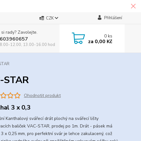
Přihlášení
CZK
 si rady? Zavolejte.
0
ks
603960657
za
0,00 Kč
8.00-12.00, 13.00-16.00 hod
-STAR
AC-STAR
Ohodnotit produkt
hal 3 x 0,3
lní Kanthalový svářecí drát plochý na svářecí lišty
acích baliček VAC-STAR, prodej po 1m. Drát - pásek má
 3 x 0,25 mm, pro perfektní svár je lehce zakulacený, což