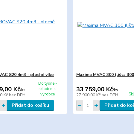
C S20 4m3 - ploché víko
Maxima MVAC 300 (lišta 30
Do týdne -
9,00 Kč
33 759,00 Kč
skladem u
/
ks
/
ks
výrobce
Sk
00 Kč
bez DPH
27 900,00 Kč
bez DPH
Přidat do košíku
Přidat do ko