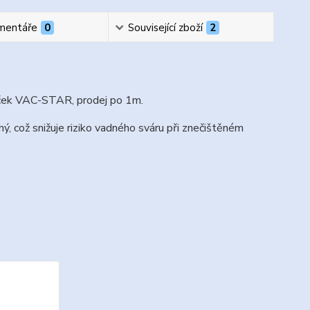
mentáře
0
Související zboží
2
liček VAC-STAR, prodej po 1m.
ý, což snižuje riziko vadného sváru při znečištěném