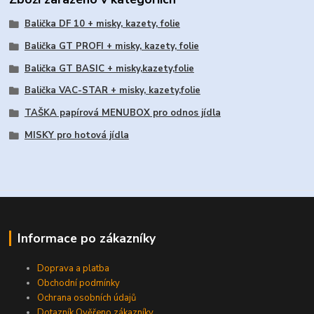
Balička DF 10 + misky, kazety, folie
Balička GT PROFI + misky, kazety, folie
Balička GT BASIC + misky,kazety,folie
Balička VAC-STAR + misky, kazety,folie
TAŠKA papírová MENUBOX pro odnos jídla
MISKY pro hotová jídla
Informace po zákazníky
Doprava a platba
Obchodní podmínky
Ochrana osobních údajů
Dotazník Ověřeno zákazníky