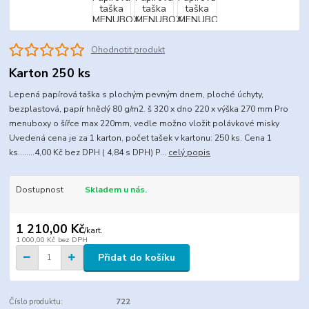
Ohodnotit produkt
Karton 250 ks
Lepená papírová taška s plochým pevným dnem, ploché úchyty,
bezplastová, papír hnědý 80 g/m2. š 320 x dno 220 x výška 270 mm Pro
menuboxy o šířce max 220mm, vedle možno vložit polávkové misky
Uvedená cena je za 1 karton, počet tašek v kartonu: 250 ks. Cena 1
ks........4,00 Kč bez DPH ( 4,84 s DPH) P...
celý popis
Dostupnost
Skladem u nás.
1 210,00 Kč
/
kart.
1 000,00 Kč
bez DPH
Přidat do košíku
Číslo produktu:
722