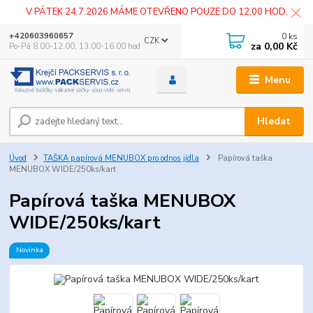
V PÁTEK 24.7.2026 MÁME OTEVŘENO POUZE DO 12.00 HOD.
0
ks
+420603960657
CZK
za
0,00 Kč
Po-Pá 8.00-12.00, 13.00-16.00 hod
Menu
Hledat
Úvod
TAŠKA papírová MENUBOX pro odnos jídla
Papírová taška
MENUBOX WIDE/250ks/kart
Papírová taška MENUBOX
WIDE/250ks/kart
Novinka