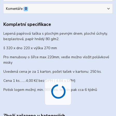
Komentáře
0
Kompletní specifikace
Lepená papírová taška s plochým pevným dnem, ploché úchyty,
bezplastová, papír hnědý 80 g/m2.
š 320 x dno 220 x výška 270 mm
Pro menuboxy o šířce max 220mm, vedle možno vložit polávkové
misky
Uvedená cena je za 1 karton, počet tašek v kartonu: 250 ks.
Cena 1 ks........4,00 Kč bez DPH ( 4,84 s DPH)
Potisk logem možný, min. 9000 ks, termín pak cca 6 týdnů
Zboží zařazeno v kategoriích