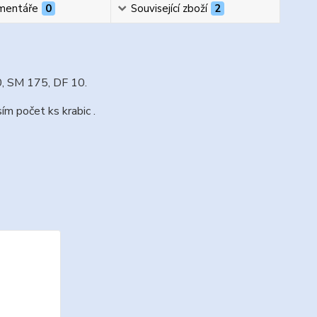
mentáře
0
Související zboží
2
0, SM 175, DF 10.
ím počet ks krabic .