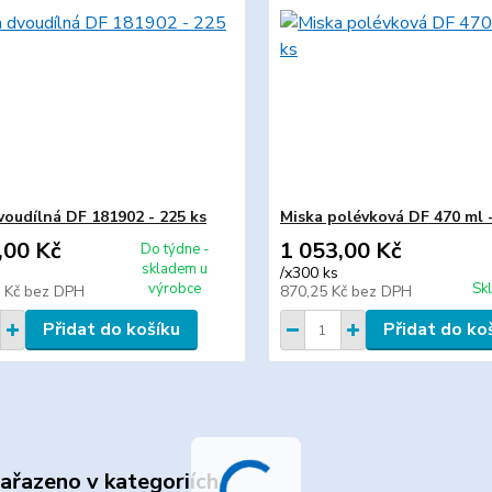
voudílná DF 181902 - 225 ks
Miska polévková DF 470 ml -
,00 Kč
1 053,00 Kč
Do týdne -
skladem u
/
x300 ks
výrobce
Sk
0 Kč
bez DPH
870,25 Kč
bez DPH
Přidat do košíku
Přidat do ko
zařazeno v kategoriích