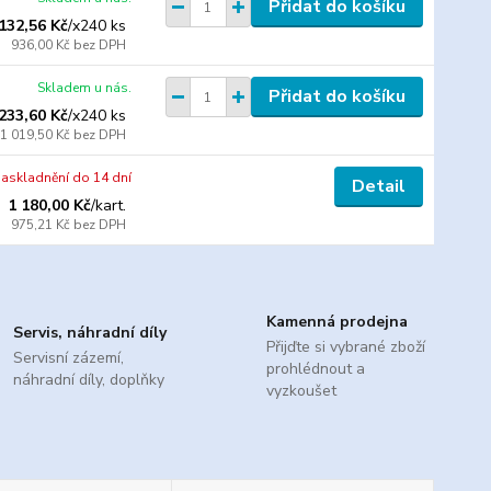
Přidat do košíku
 132,56 Kč
/
x240 ks
936,00 Kč
bez DPH
Skladem u nás.
Přidat do košíku
 233,60 Kč
/
x240 ks
1 019,50 Kč
bez DPH
askladnění do 14 dní
Detail
1 180,00 Kč
/
kart.
975,21 Kč
bez DPH
Kamenná prodejna
Servis, náhradní díly
Přijďte si vybrané zboží
Servisní zázemí,
prohlédnout a
náhradní díly, doplňky
vyzkoušet