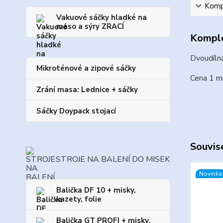
Kompl
Vakuové sáčky hladké na
maso a sýry ZRACÍ
Komple
Dvoudíln
Mikroténové a zipové sáčky
Cena 1 mi
Zrání masa: Lednice + sáčky
Sáčky Doypack stojací
Souvise
STROJE NA BALENÍ DO MISEK
Novinka
Balička DF 10 + misky,
kazety, folie
Balička GT PROFI + misky,