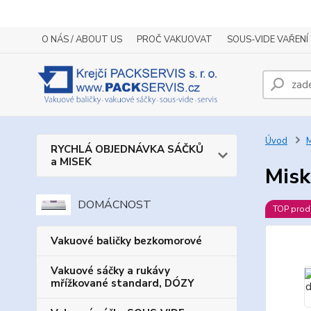
O NÁS / ABOUT US
PROČ VAKUOVAT
SOUS-VIDE VAŘENÍ
Úvod
M
RYCHLÁ OBJEDNÁVKA SÁČKŮ
a MISEK
Misk
DOMÁCNOST
TOP prod
Vakuové baličky bezkomorové
Vakuové sáčky a rukávy
mřížkované standard, DÓZY