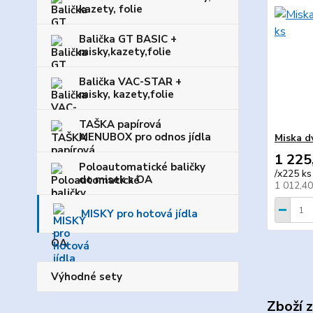
kazety, folie
Balička GT BASIC +
misky,kazety,folie
Balička VAC-STAR +
misky, kazety,folie
TAŠKA papírová
MENUBOX pro odnos jídla
Miska d
1 225
Poloautomatické baličky
/
x225 ks
do misek s OA
1 012,4
MISKY pro hotová jídla
Výhodné sety
Zboží 