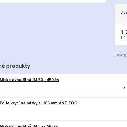
Dos
1 
1 0
Číslo p
é produkty
Miska dvoudílná JM 50 - 450 ks
2
Folie krycí na misky š. 165 mm ANTIFOG
Miska dvoudílná JM 35 -240 ks