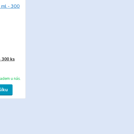
 300 ks
ladem u nás.
šíku