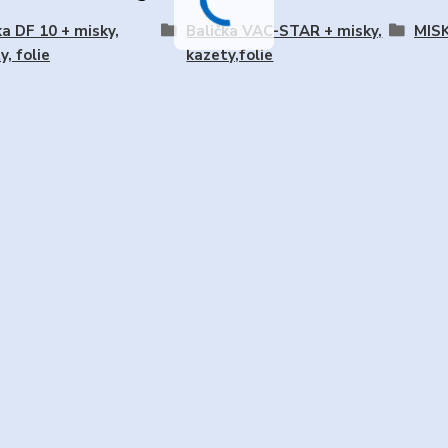
ka DF 10 + misky,
Balička VAC-STAR + misky,
MISK
y, folie
kazety,folie