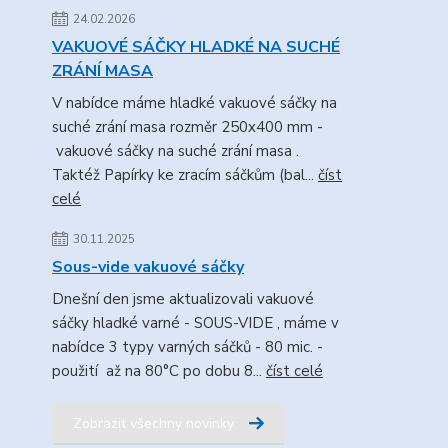
24.02.2026
VAKUOVÉ SÁČKY HLADKÉ NA SUCHÉ
ZRÁNÍ MASA
V nabídce máme hladké vakuové sáčky na
suché zrání masa rozměr 250x400 mm -
vakuové sáčky na suché zrání masa .
Taktéž Papírky ke zracím sáčkům (bal...
číst
celé
30.11.2025
Sous-vide vakuové sáčky
Dnešní den jsme aktualizovali vakuové
sáčky hladké varné - SOUS-VIDE , máme v
nabídce 3 typy varných sáčků - 80 mic. -
použití až na 80°C po dobu 8...
číst celé
Zobrazit všechny novinky