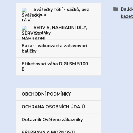
Balič
Svářečky fólií - sáčků, bez
vakua
kazet
SERVIS, NÁHRADNÍ DÍLY,
doplňky
Bazar : vakuovací a zatavovací
baličky
Etiketovací váha DIGI SM 5100
B
OBCHODNÍ PODMÍNKY
OCHRANA OSOBNÍCH ÚDAJŮ
Dotazník Ověřeno zákazníky
PŘEPRAVA A MOŽNOSTI