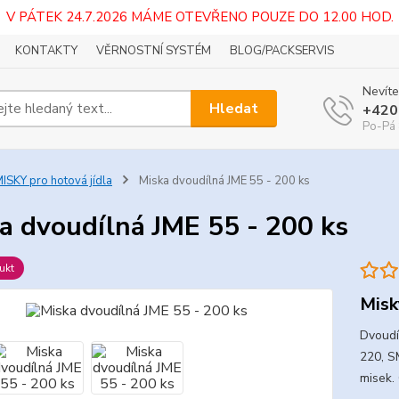
V PÁTEK 24.7.2026 MÁME OTEVŘENO POUZE DO 12.00 HOD.
KONTAKTY
VĚRNOSTNÍ SYSTÉM
BLOG/PACKSERVIS
Nevíte
Hledat
+420
Po-Pá 
ISKY pro hotová jídla
Miska dvoudílná JME 55 - 200 ks
a dvoudílná JME 55 - 200 ks
ukt
Misk
Dvoudí
220, S
misek.