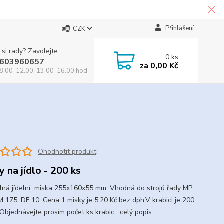
Přihlášení
CZK
 si rady? Zavolejte.
0
ks
603960657
za
0,00 Kč
8.00-12.00, 13.00-16.00 hod
Ohodnotit produkt
y na jídlo - 200 ks
lná jídelní miska 255x160x55 mm. Vhodná do strojů řady MP
M 175, DF 10. Cena 1 misky je 5,20 Kč bez dph.V krabici je 200
 Objednávejte prosím počet ks krabic .
celý popis