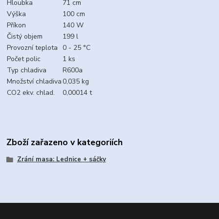
Hloubka
71 cm
Výška
100 cm
Příkon
140 W
Čistý objem
199 l
Provozní teplota
0 - 25 °C
Počet polic
1 ks
Typ chladiva
R600a
Množství chladiva
0,035 kg
CO2 ekv. chlad.
0,00014 t
Zboží zařazeno v kategoriích
Zrání masa: Lednice + sáčky