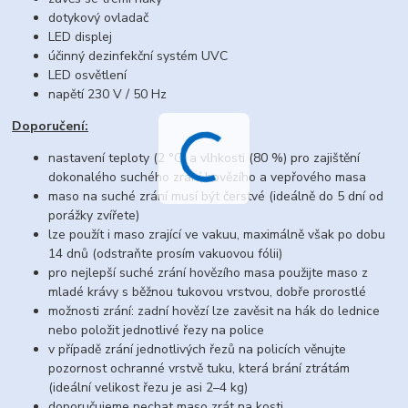
dotykový ovladač
LED displej
účinný dezinfekční systém UVC
LED osvětlení
napětí 230 V / 50 Hz
Doporučení:
nastavení teploty (2 °C) a vlhkosti (80 %) pro zajištění
dokonalého suchého zrání hovězího a vepřového masa
maso na suché zrání musí být čerstvé (ideálně do 5 dní od
porážky zvířete)
lze použít i maso zrající ve vakuu, maximálně však po dobu
14 dnů (odstraňte prosím vakuovou fólii)
pro nejlepší suché zrání hovězího masa použijte maso z
mladé krávy s běžnou tukovou vrstvou, dobře prorostlé
možnosti zrání: zadní hovězí lze zavěsit na hák do lednice
nebo položit jednotlivé řezy na police
v případě zrání jednotlivých řezů na policích věnujte
pozornost ochranné vrstvě tuku, která brání ztrátám
(ideální velikost řezu je asi 2–4 kg)
doporučujeme nechat maso zrát na kosti