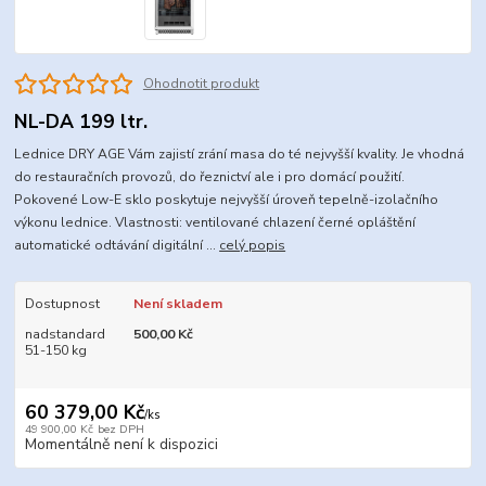
Ohodnotit produkt
NL-DA 199 ltr.
Lednice DRY AGE Vám zajistí zrání masa do té nejvyšší kvality. Je vhodná
do restauračních provozů, do řeznictví ale i pro domácí použití.
Pokovené Low-E sklo poskytuje nejvyšší úroveň tepelně-izolačního
výkonu lednice. Vlastnosti: ventilované chlazení černé opláštění
automatické odtávání digitální ...
celý popis
Dostupnost
Není skladem
nadstandard
500,00 Kč
51-150 kg
60 379,00 Kč
/
ks
49 900,00 Kč
bez DPH
Momentálně není k dispozici