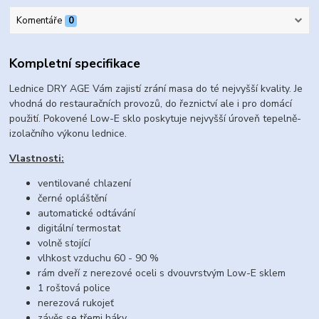
Komentáře
0
Kompletní specifikace
Lednice DRY AGE Vám zajistí zrání masa do té nejvyšší kvality. Je
vhodná do restauračních provozů, do řeznictví ale i pro domácí
použití. Pokovené Low-E sklo poskytuje nejvyšší úroveň tepelně-
izolačního výkonu lednice.
Vlastnosti:
ventilované chlazení
černé opláštění
automatické odtávání
digitální termostat
volně stojící
vlhkost vzduchu 60 - 90 %
rám dveří z nerezové oceli s dvouvrstvým Low-E sklem
1 roštová police
nerezová rukojeť
závěs se třemi háky