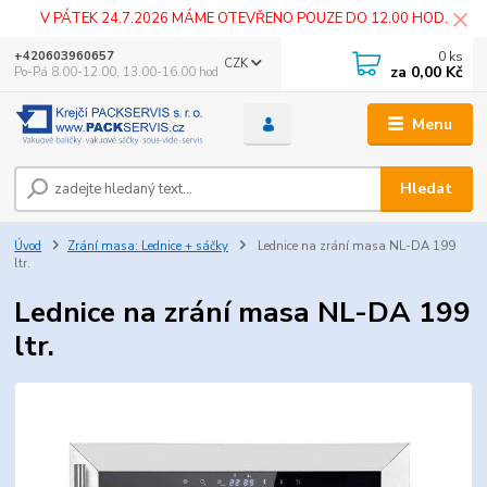
V PÁTEK 24.7.2026 MÁME OTEVŘENO POUZE DO 12.00 HOD.
0
ks
+420603960657
CZK
za
0,00 Kč
Po-Pá 8.00-12.00, 13.00-16.00 hod
Menu
Hledat
Úvod
Zrání masa: Lednice + sáčky
Lednice na zrání masa NL-DA 199
ltr.
Lednice na zrání masa NL-DA 199
ltr.