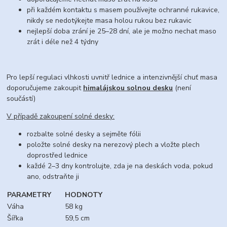
při každém kontaktu s masem používejte ochranné rukavice,
nikdy se nedotýkejte masa holou rukou bez rukavic
nejlepší doba zrání je 25–28 dní, ale je možno nechat maso
zrát i déle než 4 týdny
Pro lepší regulaci vlhkosti uvnitř lednice a intenzivnější chuť masa
doporučujeme zakoupit
himalájskou solnou desku
(není
součástí)
V případě zakoupení solné desky:
rozbalte solné desky a sejměte fólii
položte solné desky na nerezový plech a vložte plech
doprostřed lednice
každé 2–3 dny kontrolujte, zda je na deskách voda, pokud
ano, odstraňte ji
PARAMETRY
HODNOTY
Váha
58 kg
Šířka
59,5 cm