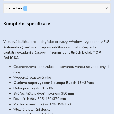
Komentáře
0
Kompletní specifikace
Vakuová balička pro kuchyňské provozy, výrobny , vyrobena v EU!
Automatický servisní program údržby vakuového čerpadla,
digitální ovládání s časovým řízením jednotlivých kroků.
TOP
BALIČKA.
Celonerezová konstrukce s lisovanou vanou se zaoblenými
rohy
Vypouklé plastové víko
Olejová supervýkonná pumpa Busch 16m3/hod
Doba prac. cyklu: 15-30s
Svářecí lišta s dvojím svárem 350 mm
Rozměr :hxšxv 525x450x370 mm
Vnitřní rozměr : hxšxv 370x350x150 mm
Vložné distanční desky