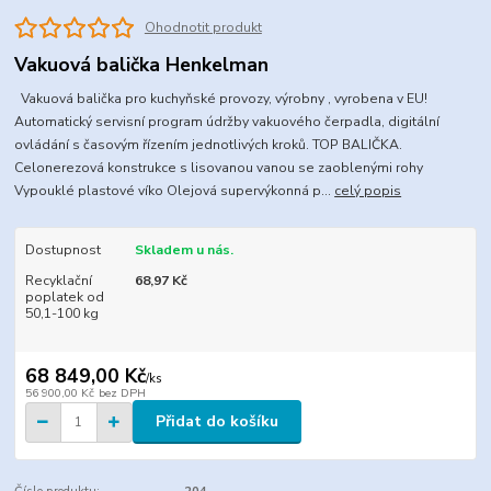
Ohodnotit produkt
Vakuová balička Henkelman
Vakuová balička pro kuchyňské provozy, výrobny , vyrobena v EU!
Automatický servisní program údržby vakuového čerpadla, digitální
ovládání s časovým řízením jednotlivých kroků. TOP BALIČKA.
Celonerezová konstrukce s lisovanou vanou se zaoblenými rohy
Vypouklé plastové víko Olejová supervýkonná p...
celý popis
Dostupnost
Skladem u nás.
Recyklační
68,97 Kč
poplatek od
50,1-100 kg
68 849,00 Kč
/
ks
56 900,00 Kč
bez DPH
Přidat do košíku