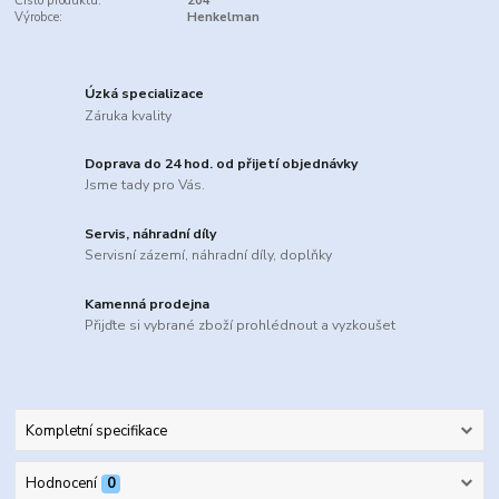
Číslo produktu:
204
Výrobce:
Henkelman
Úzká specializace
Záruka kvality
Doprava do 24 hod. od přijetí objednávky
Jsme tady pro Vás.
Servis, náhradní díly
Servisní zázemí, náhradní díly, doplňky
Kamenná prodejna
Přijďte si vybrané zboží prohlédnout a vyzkoušet
Kompletní specifikace
Hodnocení
0