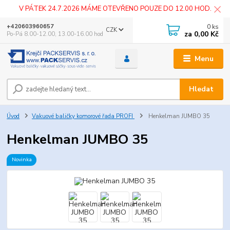
V PÁTEK 24.7.2026 MÁME OTEVŘENO POUZE DO 12.00 HOD.
0
ks
+420603960657
CZK
za
0,00 Kč
Po-Pá 8.00-12.00, 13.00-16.00 hod
Menu
Hledat
Úvod
Vakuové baličky komorové řada PROFI
Henkelman JUMBO 35
Henkelman JUMBO 35
Novinka