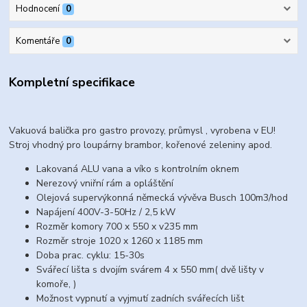
Hodnocení
0
Komentáře
0
Kompletní specifikace
Vakuová balička pro gastro provozy, průmysl , vyrobena v EU!
Stroj vhodný pro loupárny brambor, kořenové zeleniny apod.
Lakovaná ALU vana a víko s kontrolním oknem
Nerezový vniřní rám a opláštění
Olejová supervýkonná německá vývěva Busch 100m3/hod
Napájení 400V-3-50Hz / 2,5 kW
Rozměr komory 700 x 550 x v235 mm
Rozměr stroje 1020 x 1260 x 1185 mm
Doba prac. cyklu: 15-30s
Svářecí lišta s dvojím svárem 4 x 550 mm( dvě lišty v
komoře, )
Možnost vypnutí a vyjmutí zadních svářecích lišt