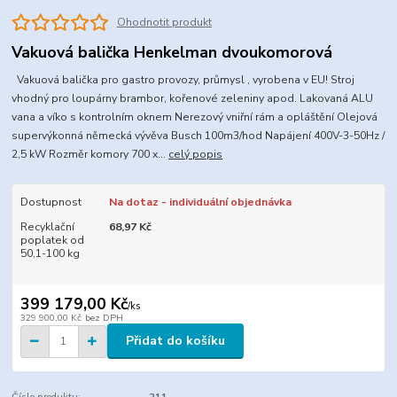
Ohodnotit produkt
Vakuová balička Henkelman dvoukomorová
Vakuová balička pro gastro provozy, průmysl , vyrobena v EU! Stroj
vhodný pro loupárny brambor, kořenové zeleniny apod. Lakovaná ALU
vana a víko s kontrolním oknem Nerezový vniřní rám a opláštění Olejová
supervýkonná německá vývěva Busch 100m3/hod Napájení 400V-3-50Hz /
2,5 kW Rozměr komory 700 x...
celý popis
Dostupnost
Na dotaz - individuální objednávka
Recyklační
68,97 Kč
poplatek od
50,1-100 kg
399 179,00 Kč
/
ks
329 900,00 Kč
bez DPH
Přidat do košíku