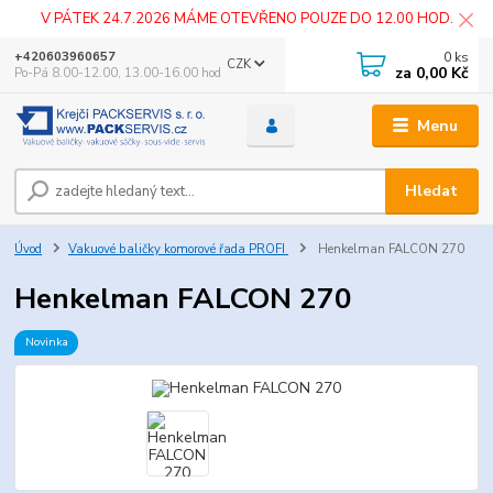
V PÁTEK 24.7.2026 MÁME OTEVŘENO POUZE DO 12.00 HOD.
0
ks
+420603960657
CZK
za
0,00 Kč
Po-Pá 8.00-12.00, 13.00-16.00 hod
Menu
Hledat
Úvod
Vakuové baličky komorové řada PROFI
Henkelman FALCON 270
Henkelman FALCON 270
Novinka